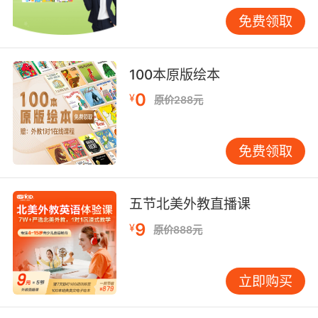
此，在学习描述雾和雾霾的英语词汇时，了解不
同文化背景下的语境差异，有助于学习者更准确
免费领取
地理解和运用这些词汇。
高级表达与学术用语
100本原版绘本
0
¥
对于追求更高语言水平的学习者，掌握一些高级
原价288元
表达和学术用语是必不可少的。在科学研究或专
业文章中，雾和雾霾可能被更精确地描述为
免费领取
“aerosol particles”（气溶胶颗粒）或
“particulate matter”（颗粒物），这些术语能够
更准确地反映雾霾的物理和化学特性。此外，通
五节北美外教直播课
过使用形容词如“dense”（密集的）、“thick”（浓
9
¥
厚的）、“hazy”（朦胧的）等，可以进一步细化
原价888元
对雾和雾霾程度的描述。掌握这些高级表达，不
仅能够提升学习者的英语水平，还能为他们在未
立即购买
来的学习和工作中提供有力的支持。
教学实践与应用