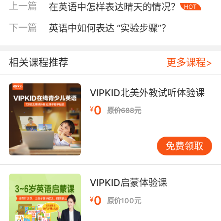
上一篇
在英语中怎样表达晴天的情况？
HOT
染严重时出现的浓重雾霾，其颜色如同豌豆汤一
般，既生动又富有画面感。此外，“haze”一词虽
下一篇
英语中如何表达 “实验步骤”？
常指轻雾或薄霭，但在某些语境下也可用于描述
轻微的雾霾，尤其是当空气质量不佳但尚未达到
“smog”程度时。通过运用这些形象化表达，学习
相关课程推荐
更多课程>
者不仅能更准确地描述天气现象，还能提升语言
的生动性和趣味性。
VIPKID北美外教试听体验课
0
文化语境差异
¥
原价688元
值得注意的是，雾和雾霾在不同文化和语境中的
理解和描述可能存在差异。在一些西方国家，由
免费领取
于工业化历程较早，雾霾问题曾长期困扰城市居
民，因此“smog”一词在这些地区具有特定的历史
VIPKID启蒙体验课
和文化背景。而在其他国家，尤其是那些自然环
境优美、空气质量良好的地方，人们可能更熟悉
0
¥
原价100元
“fog”这一词汇，对“smog”的感知则相对陌生。因