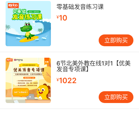
零基础发音练习课
在VIPKID的教学实践中，我们注重将雾和雾霾的
10
¥
描述融入日常对话和阅读材料中，让学生在实际
语境中学习和运用这些词汇。例如，通过模拟天
气预报播报、编写关于环境污染的小故事或进行
立即购买
角色扮演等活动，学生可以在实践中加深对词汇
的理解和记忆。同时，我们还鼓励学生关注身边
的环境问题，用英语记录和描述他们所见所闻的
6节北美外教在线1对1【优美
发音专项课】
雾和雾霾现象，从而培养他们的观察力和表达能
力。
1022
¥
综上所述，英语中描述雾和雾霾的词汇和表达方
立即购买
式丰富多样，从基础词汇到高级表达，再到文化
语境的差异，都体现了英语语言的精确性和表现
力。作为VIPKID的学习者，掌握这些词汇和表达
方式，不仅能够提升他们的英语水平，还能增强
他们对环境问题的意识和责任感。未来，我们将