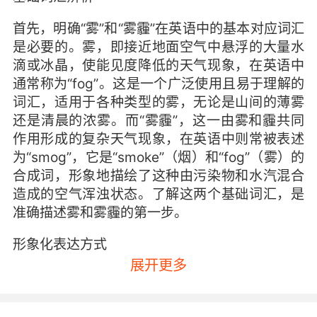
首先，明确“雾”和“雾霾”在英语中的基本对应词汇
是必要的。雾，即接近地面空气中悬浮的大量水
滴或冰晶，使能见度降低的天气现象，在英语中
通常称为“fog”。这是一个广泛使用且易于理解的
词汇，适用于各种类型的雾，无论是山间的薄雾
还是清晨的浓雾。而“雾霾”，这一由雾和霾共同
作用形成的复杂天气现象，在英语中则常被表述
为“smog”，它是“smoke”（烟）和“fog”（雾）的
合成词，形象地描绘了这种由污染物和水汽混合
造成的空气浑浊状态。了解这两个基础词汇，是
准确描述雾和雾霾的第一步。
形象化表达方式
展开更多
除了基础词汇，英语中还常用一些形象化的表达
来描绘雾和雾霾，以增强语言的表现力。例如，
“pea-souper”这一俚语，原指英国伦敦因工业污