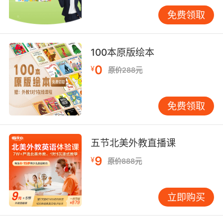
本书。） 疑问句：Does she have a book? （她
免费领取
有一本书吗？） 否定句：She doesn’t have a
book. （她没有一本书。） 在疑问句中，has需
要与助动词does一起使用，形成does…have的
100本原版绘本
结构。而在否定句中，has则与doesn’t一起使
0
¥
原价288元
用，形成doesn’t have的结构。理解这些规则有
助于孩子们在造句时更加准确和自然。 五、常见
错误与纠正 在学习has的过程中，孩子们可能会
免费领取
犯一些常见的错误。例如，混淆has和have的用
法，或者在疑问句和否定句中错误地使用has。以
下是一些常见的错误及其纠正方法： 错误：He
五节北美外教直播课
have a car. 正确：He has a car. 错误：Does
9
¥
原价888元
she has a book? 正确：Does she have a
book? 通过反复练习和纠正这些错误，孩子们可
以逐渐掌握has的正确用法，并在实际交流中更加
立即购买
自信。 六、练习与应用 为了帮助孩子们更好地掌
握has的用法，以下是一些练习题： 用has或