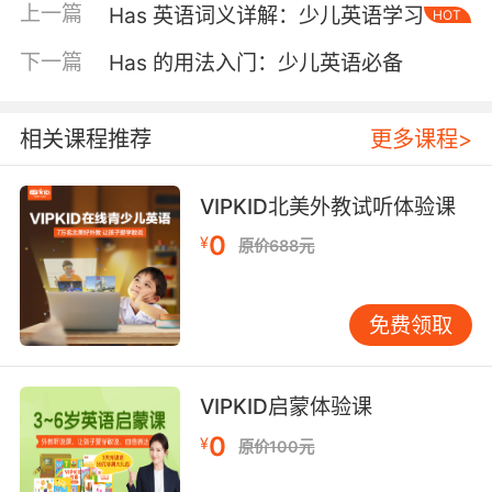
上一篇
Has 英语词义详解：少儿英语学习
HOT
两次。） 在这些句子中，has帮助构成了现在完
成时，强调了动作的完成和其对现在的影响。对
下一篇
Has 的用法入门：少儿英语必备
于少儿英语学习者来说，理解has在不同时态中的
用法是掌握英语语法的关键一步。 三、has与
have的区别 虽然has和have都表示拥有或存在，
相关课程推荐
更多课程>
但它们的用法有所不同。Has用于第三人称单数
主语，而have用于其他人称。例如： He has a
VIPKID北美外教试听体验课
dog. （他有一只狗。） We have a dog. （我们
0
¥
原价688元
有一只狗。） 此外，在疑问句和否定句中，has
和have的使用也有所不同。例如： Does he
have a dog? （他有一只狗吗？） We don’t
免费领取
have a dog. （我们没有狗。） 通过这些例子，
孩子们可以更清楚地理解has和have的区别，并
在实际运用中避免常见的错误。 四、has在句子
VIPKID启蒙体验课
中的位置 has在句子中的位置通常紧跟在主语之
0
¥
原价100元
后，但在疑问句和否定句中，它的位置会发生变
化。例如： 肯定句：She has a book. （她有一