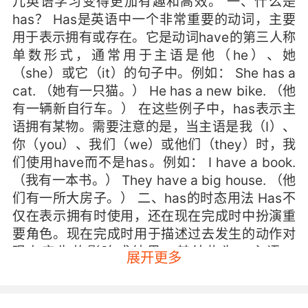
儿英语学习变得更加有趣和高效。 一、什么是
has？ Has是英语中一个非常重要的动词，主要
用于表示拥有或存在。它是动词have的第三人称
单数形式，通常用于主语是他（he）、她
（she）或它（it）的句子中。例如： She has a
cat. （她有一只猫。） He has a new bike. （他
有一辆新自行车。） 在这些例子中，has表示主
语拥有某物。需要注意的是，当主语是我（I）、
你（you）、我们（we）或他们（they）时，我
们使用have而不是has。例如： I have a book.
（我有一本书。） They have a big house. （他
们有一所大房子。） 二、has的时态用法 Has不
仅在表示拥有时使用，还在现在完成时中扮演重
要角色。现在完成时用于描述过去发生的动作对
现在产生的影响或结果。其结构为：主语 +
展开更多
has/have + 过去分词。例如： She has finished
her homework. （她已经完成了她的作业。）
He has visited Paris twice. （他已经去过巴黎