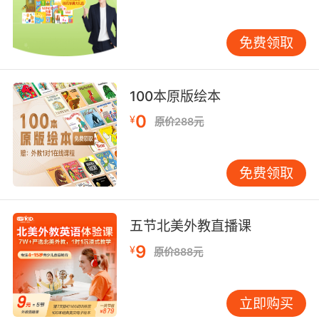
Hero的定义在少儿英语词汇教学中的实际应用 在
实际教学中，Hero的定义可以应用于多个方面。
免费领取
以下是一些具体的应用案例： 词汇卡片：设计与
Hero相关的词汇卡片，让孩子们通过卡片学习新
词汇。例如，可以设计一张卡片，正面印有Hero
100本原版绘本
的图片，背面印有与Hero相关的词汇及其解释。
0
¥
词汇竞赛：组织与Hero相关的词汇竞赛，让孩子
原价288元
们在竞赛中学习新词汇。例如，可以组织一个
“Hero词汇大比拼”的竞赛，让孩子们在竞赛中记
免费领取
忆与Hero相关的词汇。 词汇墙：在教室中设置一
个“Hero词汇墙”，让孩子们在墙上张贴与Hero相
关的词汇及其解释。通过这种方式，孩子们可以
五节北美外教直播课
随时看到这些词汇，并在潜移默化中记忆这些词
9
¥
汇。 词汇日记：鼓励孩子们撰写与Hero相关的词
原价888元
汇日记，让他们在写作中学习新词汇。例如，可
以让孩子们每天记录一个与Hero相关的词汇，并
立即购买
在日记中解释这个词汇的含义。 四、Hero的定义