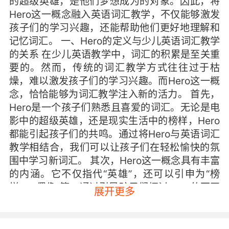
的超级英雄，是他们梦想成为的对象。因此，将
Hero这一概念融入英语词汇教学，不仅能够激发
孩子们的学习兴趣，还能帮助他们更好地理解和
记忆词汇。 一、Hero的定义与少儿英语词汇教学
的关系 在少儿英语教学中，词汇的积累是至关重
要的。然而，传统的词汇教学方式往往过于枯
燥，难以激发孩子们的学习兴趣。而Hero这一概
念，恰恰能够为词汇教学注入新的活力。 首先，
Hero是一个孩子们熟悉且喜爱的词汇。无论是电
影中的超级英雄，还是现实生活中的榜样，Hero
都能引起孩子们的共鸣。通过将Hero与英语词汇
教学相结合，我们可以让孩子们在轻松愉快的氛
围中学习新词汇。 其次，Hero这一概念具有丰富
的内涵。它不仅指代“英雄”，还可以引申为“榜
样”、“偶像”等。通过引导孩子们探讨Hero的不同
展开更多
定义，我们可以帮助他们更好地理解词汇的多义
性，并拓展他们的词汇量。 二、如何将Hero的定
义融入少儿英语词汇教学 故事教学法：通过讲述