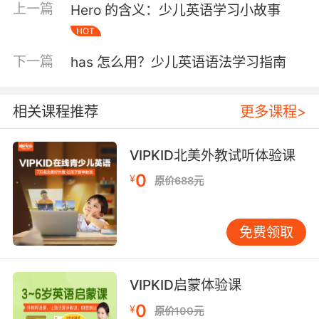
上一篇
Hero 的含义：少儿英语学习小故事
与Hero相关的故事，让孩子们在听故事的过程中
HOT
学习新词汇。例如，可以讲述一位超级英雄的冒
险故事，让孩子们在故事中学习与Hero相关的词
下一篇
has 怎么用？少儿英语语法学习指南
汇，如“brave”（勇敢的）、“strong”（强壮
的）、“helpful”（乐于助人的）等。 角色扮演
法：让孩子们扮演不同的Hero角色，通过角色扮
相关课程推荐
更多课程>
演的方式学习新词汇。例如，可以让孩子们扮演
超级英雄、医生、消防员等角色，在扮演过程中
VIPKID北美外教试听体验课
学习与这些角色相关的词汇。 游戏教学法：设计
0
¥
与Hero相关的英语词汇游戏，让孩子们在游戏中
原价688元
学习新词汇。例如，可以设计一个“寻找Hero”的
游戏，让孩子们在游戏中寻找与Hero相关的词
免费领取
汇，并通过游戏的方式记忆这些词汇。 多媒体教
学法：利用多媒体资源，如动画片、电影等，让
孩子们在观看的过程中学习与Hero相关的词汇。
VIPKID启蒙体验课
例如，可以播放一部超级英雄的动画片，让孩子
0
¥
们在观看的过程中学习与Hero相关的词汇。 三、
原价100元