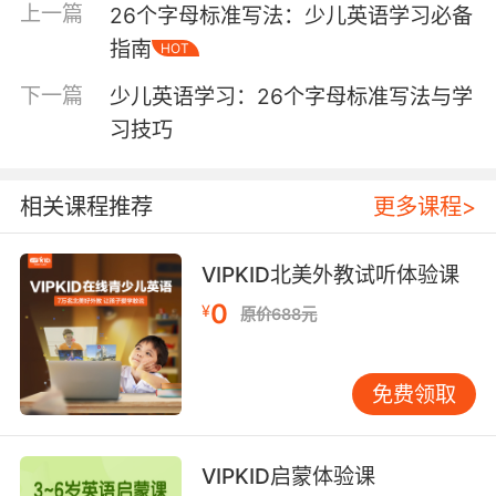
上一篇
26个字母标准写法：少儿英语学习必备
勇敢和友谊的重要性。 此外，字母与故事的结合
指南
HOT
还能够帮助孩子们建立语言与图像之间的联系。
每个字母都配有相应的插图，这些插图不仅美
下一篇
少儿英语学习：26个字母标准写法与学
观，而且与故事情节紧密相关。通过视觉和听觉
习技巧
的双重刺激，孩子们能够更牢固地记住字母及其
对应的单词。这种多维度的学习方式，不仅提高
了学习效率，还增强了孩子们的学习体验。 二、
相关课程推荐
更多课程>
故事会中的互动与参与 26个字母故事会不仅仅是
一个单向的讲述过程，更是一个互动的学习平
VIPKID北美外教试听体验课
台。在故事会中，孩子们不仅仅是听众，更是参
0
与者。通过角色扮演、问答环节和小组讨论，孩
¥
原价688元
子们能够积极参与到故事中来，增强他们的语言
表达能力和思维能力。例如，在讲述字母C的故
免费领取
事时，老师可以邀请孩子们扮演故事中的角色，
通过对话和动作，加深他们对字母C及其相关单
词的理解。 互动环节的设计不仅增加了学习的趣
VIPKID启蒙体验课
味性，还培养了孩子们的团队合作精神。在小组