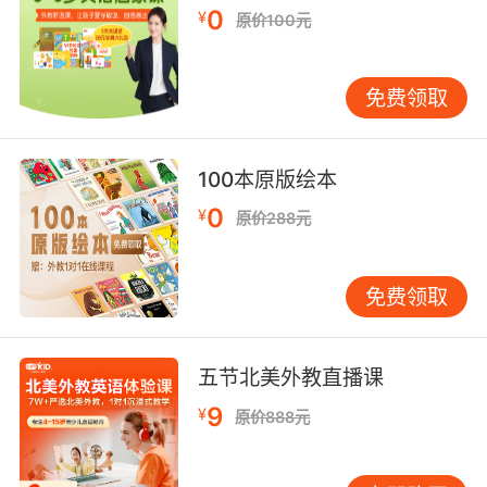
0
讨论中，孩子们可以分享自己对故事的理解和感
¥
原价100元
受，通过交流，他们不仅能够巩固所学知识，还
能学会倾听和尊重他人的观点。这种互动式的学
免费领取
习方式，不仅提高了孩子们的学习兴趣，还增强
了他们的社交能力。 此外，故事会中的互动还能
够帮助孩子们建立自信。在角色扮演和问答环节
100本原版绘本
中，孩子们有机会展示自己的语言能力和创造
力。通过不断的练习和反馈，他们能够逐渐克服
0
¥
原价288元
对英语的恐惧，建立起对语言学习的信心。这种
自信不仅有助于他们在英语学习中取得更好的成
免费领取
绩，还能够为他们的未来学习和生活打下坚实的
基础。 三、故事会中的文化渗透 26个字母故事
会不仅仅是一个语言学习的平台，更是一个文化
五节北美外教直播课
传播的窗口。在故事会中，孩子们不仅能够学习
英语字母和单词，还能够了解英语国家的文化和
9
¥
原价888元
习俗。例如，在讲述字母E的故事时，故事可能涉
及Easter（复活节），通过讲述复活节的起源和