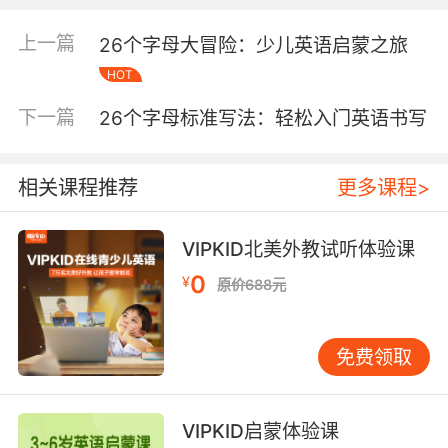
孩子“A”的发音，如“apple”中的“A”。 多感官学
习：通过视觉、听觉和触觉等多种感官的结合，
上一篇
26个字母大冒险：少儿英语启蒙之旅
帮助孩子更好地记忆字母。例如，可以使用沙
HOT
子、黏土等材料让孩子用手指“写”字母。 定期复
习：定期复习已学过的字母，确保孩子能够长期
下一篇
26个字母标准写法：轻松入门英语书写
记忆。可以通过游戏、歌曲等方式增加复习的趣
味性。 26个字母标准写法的具体指导 以下是对
26个字母标准写法的具体指导，帮助孩子逐步掌
相关课程推荐
更多课程>
握每个字母的正确书写方式。 大写字母 A：从顶
部开始，先写一个斜线，再写一个相反的斜线，
VIPKID北美外教试听体验课
最后在中间加一横线。 B：从上到下写一条直
0
¥
线，然后在顶部和底部各写一个半圆。 C：从顶
原价688元
部开始，写一个向右的半圆。 D：从上到下写一
条直线，然后在右侧写一个半圆。 E：从上到下
免费领取
写一条直线，然后在顶部、中间和底部各写一横
线。 F：从上到下写一条直线，然后在顶部和中
间各写一横线。 G：从顶部开始，写一个向右的
VIPKID启蒙体验课
半圆，然后在底部加一个小钩。 H：写两条平行