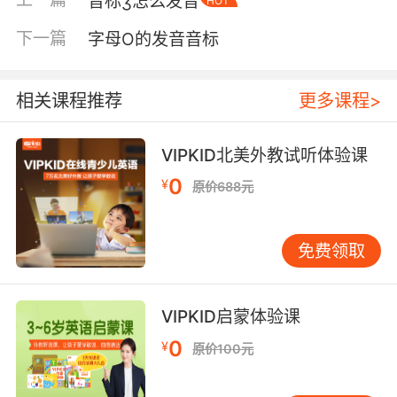
音标ʒ怎么发音
HOT
下一篇
字母O的发音音标
相关课程推荐
更多课程>
VIPKID北美外教试听体验课
0
¥
原价688元
免费领取
VIPKID启蒙体验课
0
¥
原价100元