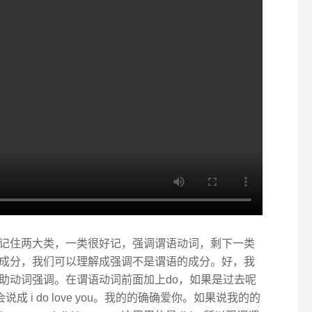
记住两大类，一类很好记，强调谓语动词，剩下一类
成分，我们可以理解成强调不是谓语的成分。好，我
助动词强调。在谓语动词前面加上do，如果是过去呢
就会说成 i do love you。我的的确确爱你。如果说我的的