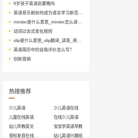
9岁孩子英语启蒙晚吗
英语音乐剧如何成为语言学习新范式？
minder是什么意思_minder怎么读_音标ˈmaɪndə(r)
动词过去式变化规则
slip是什么意思_slip翻译_读音_用法_翻译
英语简历中的自我评价怎么写？
创新营销
热搜推荐
少儿英语
少儿英语在线
儿童在线英语
在线少儿英语
幼儿早教英文
宝宝学英语早教
音标发音在线试听
幼儿英语兴趣班