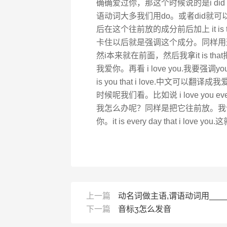
确确爱过你，那这个时候说的是i did lov
语动词大多我们用do。或者did就
后在这个往前放的成分前后加上 it is 
卡住以后就是强调这个成分。同样用这个例
然i本来就在前面，然后我拿it is that把它
我爱你。再看 i love you.我要强调y
is you that i love.中
时候呢我们看。比如说 i love you
我怎么办呢？同样是把它往前放。我说it is e
你。it is every day that i lov
上一篇
动名词做主语,谓语动词用_____
下一篇
音标ʒ怎么发音