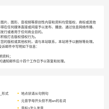
、图片、图形、音视频等原创性内容和资料均受版权、商标或其他
不得在任何媒体直接或间接予以发布、播放、通过信息网络传播、
制发行或者用于任何商业目的。
诺积极打击版权侵权行为。
了您的版权或其他权利，请与本站联系，本站将予以删除等处理。
请您在投诉邮件中写明如下信息：
明资料；
的通知邮件后十四个工作日予以答复和处理。
__形式
地点状语从句例句
元音字母开头但不用an的名词
音标ʒ怎么发音