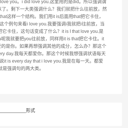
e you。i did love you.这里用的是did。所以强调谓
可以了。剩下一大类强调什么？我们就把什么往前放，然
that这样一个结构。我们用it is后面用that把它卡住，
句来看i love you.我要强调i我就把i往前放，当
卡住，这句话变成了什么？it is I that love you.是
ou呢我就要把you往前放，同样用it is that把它卡住。it
文可以翻译成我爱的是你。如果再想强调其他的成分，怎么办？那这个
 every day.我每天都爱你。那这个时候我想强调状语每天
very day that i love you.我是在每一天。都爱
e you.这就是强调句的两大类。
_________形式