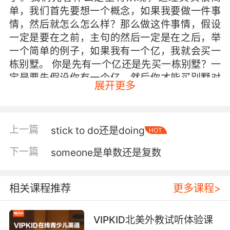
单，我们首先要想一个概念，如果我要做一件事
情，然后就怎么怎么样？那么做这件事情，假设
一定是要在之前，主句的然后一定是在之后，举
一个简单的例子，如果我有一个亿，我就会买一
栋别墅。 你是先有一个亿还是先买一栋别墅？一
定是要先假设你有一个亿，然后你才能买别墅对
展开更多
不对？所以我买别墅，这就叫主句。这就是将
来。而主语呢，一定要时态在之前，将来的之
前，那就是现在，所以我们会说 if I have a lot of
上一篇
stick to do还是doing
money，I will buy a villa，will buy。这就是将
HOT
来。所以叫主将从现。 还有一种情况是主现从现
下一篇
someone是单数还是复数
也很常见，往往和情态动词连用。举一个例子，
比如说你跟一个人说指路，你说你再往前走，只
要看到一个特别大型的建筑物，你只要看到它，
相关课程推荐
更多课程>
你一定能找到它，而且你绝对不会错过他。我就
会说 if you see this building，you will not
VIPKID北美外教试听体验课
miss it。按照刚才主将从现的逻辑是不是？先看