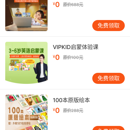
0
到它，然后才不会错过它，对不对？If you see
¥
原价688元
this building，you will not miss it。这句话我还
可以说成 if you see this building，you can not
免费领取
miss it。can not。这其实一般现在是加情态动
词。you can not miss it。这就是我们通常用的
主将从现和主现从现。
VIPKID启蒙体验课
0
¥
原价100元
免费领取
100本原版绘本
0
¥
原价288元