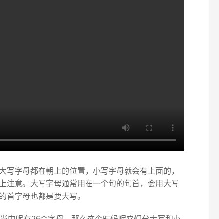
大写字母都在朝上的位置，小写字母就会有上面的，
上注意。大写字母通常用在一个句的句首，会用大写
的首字母也都是要大写。
语当中呢有26个字母，那么这个时候呢它们分大写和小