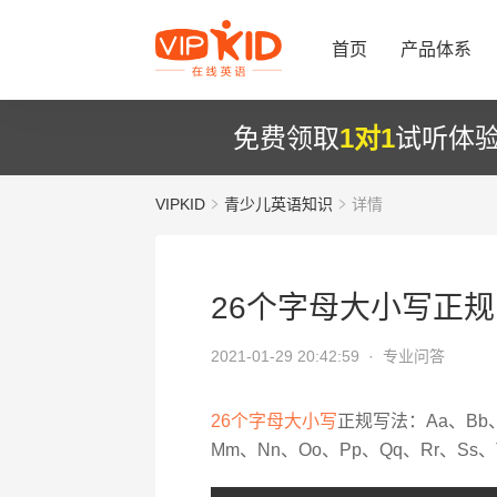
首页
产品体系
免费领取
1对1
试听体
VIPKID
青少儿英语知识
详情
26个字母大小写正
2021-01-29 20:42:59 ·
专业问答
26个字母大小写
正规写法：Aa、Bb、C
Mm、Nn、Oo、Pp、Qq、Rr、Ss、