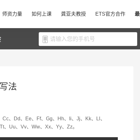
师资力量
如何上课
龚亚夫教授
ETS官方合作
最
验
规写法
c、Dd、Ee、Ff、Gg、Hh、Ii、Jj、Kk、Ll、
Tt、Uu、Vv、Ww、Xx、Yy、Zz。