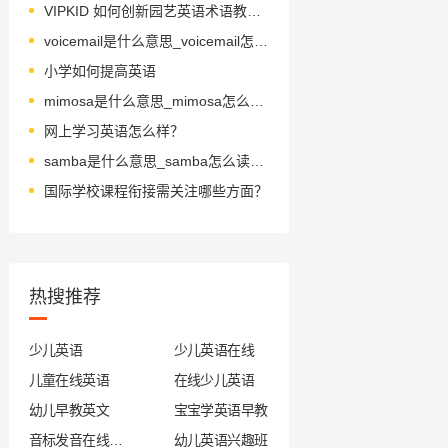
VIPKID 如何创新园艺英语术语教学？
voicemail是什么意思_voicemail怎么读_音标ˈvɔɪsmeɪl
小学如何提高英语
mimosa是什么意思_mimosa怎么读_音标mi'mәusә
网上学习英语怎么样？
samba是什么意思_samba怎么读_音标'sæmbə
国际学校课程衔接需关注哪些方面？
热搜推荐
少儿英语
少儿英语在线
儿童在线英语
在线少儿英语
幼儿早教英文
宝宝学英语早教
音标发音在线试听
幼儿英语兴趣班