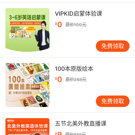
VIPKID启蒙体验课
0
¥
原价100元
免费领取
100本原版绘本
0
¥
原价288元
免费领取
五节北美外教直播课
9
¥
原价888元