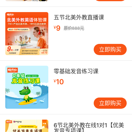
五节北美外教直播课
9
¥
原价888元
立即购买
零基础发音练习课
10
¥
立即购买
6节北美外教在线1对1【优美
发音专项课】