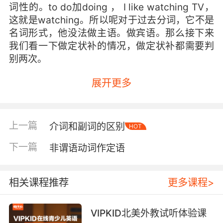
词性的。to do加doing ， I like watching TV，
这就是watching。所以呢对于过去分词，它不是
名词形式，他没法做主语。做宾语。那么接下来
我们看一下做定状补的情况，做定状补都需要判
别两次。
比如说 this is book written by somebody，
展开更多
written叫动词作定语。书跟写是被写。判别第一
次。判别第二次。书跟写是已经写。所以这是说
这是由谁谁谁写的书。this is a book written by
上一篇
介词和副词的区别
HOT
somebody。这是过去分词作定语。判别两次，
过去分词做状语呢，也是一样的。sing from a
下一篇
非谓语动词作定语
distance the house looked deserted sing。就
是看。看和房子之间我们要判别一次，就房子是
相关课程推荐
更多课程>
被看，那么sing和谓语动词look也要判别一次是
先后。先从远处看上去，然后看上去是遗弃的，
被遗弃的the house look looked dessert it。所
VIPKID北美外教试听体验课