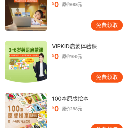
以用到了down的形式。sing from a distance。
0
¥
原价688元
the house looked deserted。这是状语。
最后呢补语的情况，也是判别两次，比如说 the
免费领取
homework needs to be done。这里needs to
be done需要被做，需要将来被做。这里叫做to
be done。同样也是动词作补语的情况。所以整
VIPKID启蒙体验课
体说来动词想做非谓语，一共是5种情况，动词做
0
¥
原价100元
主语、宾语、定语、状语、补语。唯独没有谓
语。
免费领取
100本原版绘本
0
¥
原价288元