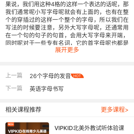
果说，我们用这种4格的这样一个表达的话呢，那
我们通常呢小写字母呢就会有上面的，也有在整
个的穿插过的这样一个整个的字母，所以我们在
写法的时候要注意，另外大写字母呢，还通常用
在一个句的句子的句首，会用大写字母来开端，
同时呢对于一些专有名词，它的首字母呢也都是
展开更多
要大写，所以这是大小写字母所用的一些规则，
那我们分别看一下每一个字母的大小写。这里呢
我们整个读一遍，大家都可以看到每一个字母的
大写和小写。
上一篇
26个字母的发音
HOT
我们看一下这些字母的读音， Aa Bb Cc Dd Ee
下一篇
英语字母书写
Ff Gg Hh Ii Jj Kk Ll Mm Nn Oo Pp Qq Rr Ss Tt
Uu Vv Ww Xx Yy Zz ，大家注意到，大小写字母
相关课程推荐
更多课程>
它们写法上的区别了吗？
VIPKID北美外教试听体验课