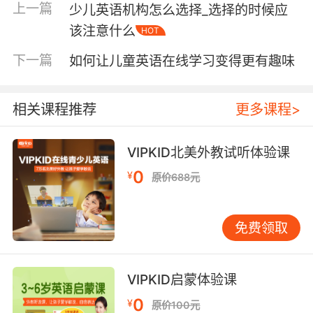
上一篇
少儿英语机构怎么选择_选择的时候应
激发孩子对于这种语言的兴趣，让孩子开心的学
习基础的英语。除了绘本之外，一些学习软件我
该注意什么
HOT
们也可以使用一下。这类软件我们可以在网上进
下一篇
如何让儿童英语在线学习变得更有趣味
行搜索，这样对于孩子的理解能力和记忆能力都
有着很大的提高。
相关课程推荐
更多课程>
相对于绘本，软件来说，学习英语还要贵在坚
持。就像我们现在的艺术生一样，一门学科时间
久了，就会乏味。所以不仅孩子学习需要耐心，
VIPKID北美外教试听体验课
对于家长来说也要有很大的毅力给予孩子陪伴和
0
¥
原价688元
引导。重复学习单词和语句虽然枯燥，但是这样
能够加深对于单子和句子的理解。还可以让我们
更深的理解英语句子的意思。
免费领取
兴趣是我们在做任何一件事情最基础的东西，如
果没有兴趣，我们也不会坚持的太久。我们在让
VIPKID启蒙体验课
孩子学习英语的时候，可以寻找一些有趣的学习
0
¥
原价100元
方式来引导孩子，给孩子营造一个轻松欢快的学