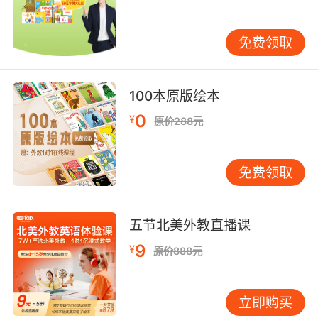
习环境，让孩子对于英语的学习更加的感兴趣。
免费领取
以上就是有关三岁宝宝英语怎么学的相关介绍，
相信大家在看完上文之后对于三岁宝宝英语怎么
学有了一定的了解。当然了小孩子还是需要各位
100本原版绘本
家长多多的关心，切不可一味地逼迫小孩子学
0
习。对于学习英语，还需要长时间来进行。不要
¥
原价288元
因为我们的认知局限性而限制了自己孩子的学习
和发展。孩子的身上有着无限的可行性。希望以
免费领取
上文章内容能够对大家有所帮助！
五节北美外教直播课
9
¥
原价888元
立即购买