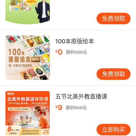
在英语发音学习的时候，一定不要怕犯错，有时
免费领取
候就是因为孩子们怕出错，反而犯错的几率会更
高。犯错并不可怕，可怕的是怕犯错的心里，因
为错误可以改正，只要通过不断的练习就可以变
100本原版绘本
得更好，而心里的恐惧是很难克服的。
0
¥
原价288元
美式英语发音的特点
特点一：美国人在讲英语时，舌头的动作会变得
免费领取
很大，这样发出的音就会很卷。
特点二：美式英语的发音听起来特别的浑厚，声
五节北美外教直播课
音会被拖得很长。
9
¥
原价888元
特点三：美式英语在发音的时候，一般是腹部发
音的，从腹部发出来的音非常的有磁性并且极具
立即购买
感染力。