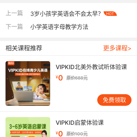
2、培养孩子的学习兴趣
上一篇
3岁小孩学英语会不会太早？
HOT
家长们可以在平常的时候多给孩子们讲一些有趣
下一篇
小学英语字母教学方法
的英文故事，多看一些好看的英语动画、歌曲和
电影以及一些有关英语的益智类游戏，这样可以
加强孩子们对英语的学习兴趣。家长们也要和孩
相关课程推荐
更多课程>
子经常用英文对话，模仿动画里的人物，这样孩
子的口语和发音都会有所提升。
VIPKID北美外教试听体验课
0
3、给孩子找一名优秀的外教老师
¥
原价688元
孩子们在学习的道路上，老师一直都是重要的领
路人，因此想要孩子们的英语成绩能更好，一名
免费领取
优秀的外教老师是必不可少的。除此之外好的英
语环境可以让孩子们的口语得到更多的练习，发
VIPKID启蒙体验课
音也会有很大的提升。
0
¥
原价100元
4、孩子不要害怕出错