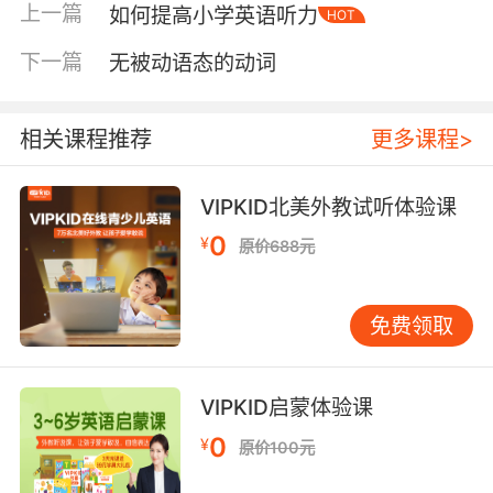
上一篇
如何提高小学英语听力
自然而然地融入英语的语境里，培养孩子的英语
HOT
语感。之后家长再鼓励孩子对音频资料内容进行
下一篇
无被动语态的动词
跟读或跟唱，认可孩子的表演，令孩子从中获得
成就感，增强对英语学习的自信心。
相关课程推荐
更多课程>
最后，家长要将孩子对所学知识在日常生活中联
系起来，鼓励孩子自然而然的用英语表达，促进
VIPKID北美外教试听体验课
孩子活学活用。例如孩子喜欢小猪佩奇，那么家
长可将小猪佩奇的动画场景搬到自己的现实生活
0
¥
原价688元
中，比方说佩奇在跳jump，在走walk，在跑
run，在画画draw，在唱歌sing。然后再将对相
免费领取
关内容进行拓展学习，通过把同一个单词借助不
同的表达方式重复使用，加深孩子对该单词的理
解跟应用。
VIPKID启蒙体验课
除此之外，如果家长自身的英语水平不理想，无
0
¥
原价100元
法为孩子进行英语启蒙。也可为孩子报读
少儿英
语在线
平台，让孩子接受专业的外教辅导。