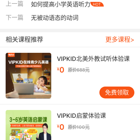
上一篇
如何提高小学英语听力
HOT
英语，动画片里丰富的场景、人物的表情跟肢体
动作、甚至是背景音乐都可以让孩子领略到句子
下一篇
无被动语态的动词
所表达的含义。这些有趣的声音进入孩子的耳朵
后，再进入大脑，在潜意识中加深了孩子的印
相关课程推荐
更多课程>
象，最后你将发现孩子对英语的兴趣越来越浓
了。孩子会自觉识别他感兴趣的内容并进行模
仿，在快乐中学习单词。
VIPKID北美外教试听体验课
0
¥
接着，家长可引导孩子将从音频资料里接触到的
原价688元
单词联系到生活中。例如利用动画片里面的常见
物品和对话来激发孩子对日常物品英语单词学习
免费领取
的兴趣。家长可主动模仿动画片里的人物跟孩子
说英语，陪伴孩子进行角色扮演对话，帮助孩子
建立英语思维能力，为孩子营造一个快乐说英语
VIPKID启蒙体验课
的语言环境。可以通过以下三个步骤：
0
¥
原价100元
第一，可以先教会孩子一些简单的短语，例如打