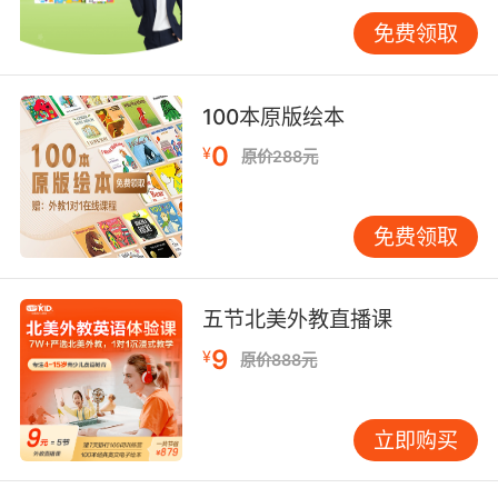
招呼或者常用的句式：I see + 孩子认识的单词，
以及what’s this?跟it’s …
免费领取
第二，家长也可结合有声绘本陪伴孩子阅读。借
助正版的音频资料帮助孩子养成正确、规范的发
100本原版绘本
音习惯。同时也可让孩子通过书籍拓展知识面，
0
¥
原价288元
理解更多的单词含义及用法，浸入式学习。
第三，家长要帮助孩子多对所学的内容进行笔记
免费领取
跟复习，帮助孩子找出发音的强弱，巩固孩子的
基础知识。
五节北美外教直播课
最后，在日常生活中家长也要陪伴孩子自然而然
9
的说英语，并且不能终止英语听力的输入。除了
¥
原价888元
在家学习，家长可以多带孩子到户外，在轻松宽
阔的环境里鼓励孩子大胆、大声的说英语、唱英
立即购买
文儿歌。也可在郊游的时候为孩子带上喜欢的英
语书籍，并陪伴孩子阅读。让孩子养成随处说英