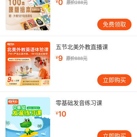
0
¥
原价288元
免费领取
五节北美外教直播课
9
¥
原价888元
立即购买
零基础发音练习课
10
¥
立即购买