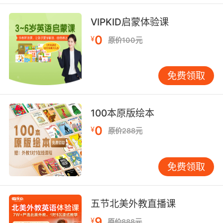
VIPKID启蒙体验课
0
¥
原价100元
免费领取
100本原版绘本
0
¥
原价288元
免费领取
五节北美外教直播课
9
¥
原价888元