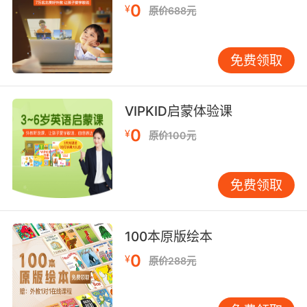
0
¥
们想想，我们的发音放在了整个鼻腔的后部，
原价688元
sing，[ŋ] 这样一个发音。好，我们在可以看一个
单词，比如说有一种动物叫做Mastondon,也是有
免费领取
[ŋ] 这个发音，好，我们继续看其他的辅音，[h]
[r] [l]，这个[l]的发音是最需要注意的，我们发音
的时候要注意，舌尖一定要顶住我们的上颚，
VIPKID启蒙体验课
[l]，比如说这个字母L，就是具有这个发音的，我
0
¥
们看一下字母的名字叫做L,那字母音呢，[l]，舌
原价100元
尖顶住上颚，不要放下来，我们在体会一下[l]，
好，接下来最后两个辅音是[w] [j]。
免费领取
接下来我们看一下元音，元音需要注意的是单元
音跟双元音，其实很好理解，单元音就有一个元
100本原版绘本
音，双元音就是两个元音加到一起就好了，我们
看一下，[i:]、比如说beach，[biːtʃ]，就是[i:]稍
0
¥
原价288元
稍拉长一点，那么它对应的短元音 [ɪ]，这个一定
要注意，[ɪ]，不是简简单单把它缩短就可以了，