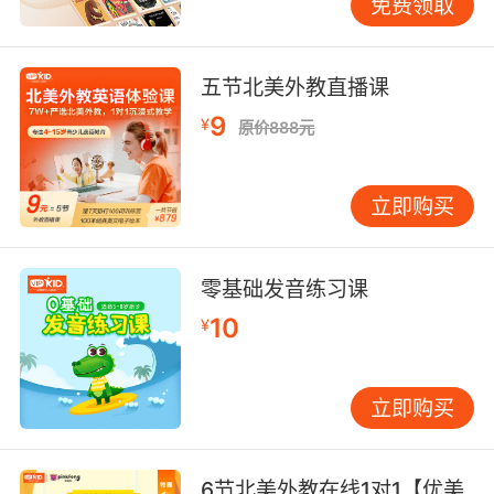
[ɪ]，比如说，kid，[kɪd]，我们仔细体会一下，
免费领取
这个特别像字母I一样的元音应该怎么读，[ɪ]。
[ɜ:][ə]，[ɔ:] [ɒ]，[u:] [ʊ]，[ɑ:] [ʌ]，这些事长元
五节北美外教直播课
音跟短元音的匹配，接下来我们再看一下其他的
元音，[e]嘴小一点，嘴巴张大一点是[æ]，我们
9
¥
原价888元
体会一下，bed[bed]，bad[bæd]，好的，我们
最后看一下几个双元音该怎么读，比如说[ai]我可
以教大家，前面是[a]的音，再是[i]的音，我们连
立即购买
起来看一下[ai]这样就发出来了一个双元音，我们
可以分开，再逐渐的连贯，最后整体来读，[ai]，
零基础发音练习课
在看一个[ei][ɔi] [ɛə]、[iə]、[uə]、最后两个
[əu]，[au]。
10
¥
以上就是我们对于元音，辅音的朗读，我们要注
意这几个点，辅音当中的清辅音浊辅音，声带振
立即购买
动和不震动，然后还要注意我们的鼻音，接下来
元音我们需要注意的是单元音双元音，双元音我
们把单元音两个放到一起来连贯着读。
6节北美外教在线1对1【优美