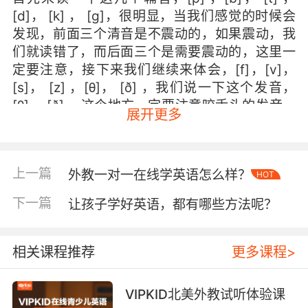
[d]， [k] ， [g]，很明显，当我们感觉的时候会
发现，前面三个清音是不震动的，如果震动，我
们就读错了，而后面三个是需要震动的，这里一
定要注意，接下来我们继续来体会，[f]，[v]，
[s]， [z] ，[θ]， [ð] ，我们说一下这个发音，
[θ]， [ð] ，这个地方一定要注意咬舌头的发音，
展开更多
[θ]，是声带不震动的， [ð]是声带振动的，比如
说teeth，[tiːθ]，就是要咬舌头，这里一定要注
意，this [ðɪs]，这就是震动的，that [ðæt]，我
上一篇
外教一对一在线学英语怎么样？
们继续， [ʃ] ，[ʒ]，[tʃ] ，[dʒ]， [tr]，[dr]，
HOT
[ts]，[dz]。好的，这些都是成对出现的清辅音，
下一篇
让孩子学好英语，都有哪些方法呢？
浊辅音，接下来我们继续看一下其他的辅音[m]
[n] [ŋ] ，[ŋ] ，这个发音，其实中文是特别不好
理解的，这里我们看一下后鼻音怎么理解，我的
相关课程推荐
更多课程>
建议，可以通过一些单词来理解，比如说sin和
sing，这两个单词。我们前面的前鼻音，我们说
VIPKID北美外教试听体验课
sin[sɪn] ，但是sing是不一样的，sing[sɪŋ] ，我