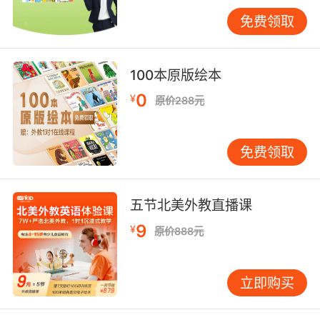
字体强化正式感，正文则推荐无衬线字体提升可
免费领取
读性。VIPKID教研团队研发的"字体情绪图谱"显
示，圆润字体（如Comic Sans）更适合低龄学习
者，棱角分明字体（如Impact）能有效传递紧急
100本原版绘本
情境。值得关注的是，适当保留手写体痕迹能增
0
¥
原价288元
强亲和力，某国际学校调查显示，含手写元素的
手抄报家长分享率提高35%。
免费领取
三、内容架构：搭建语言实践支架
模块化内容设计能显著提升信息吸收效率。典型
结构包括：核心知识区（思维导图/时间轴）、语
五节北美外教直播课
言应用区（对话气泡/填空练习）、创意拓展区
（手工贴纸/AR标识）。以"气候变化"主题为例，
9
¥
原价888元
可设置"极地动物生存数据表"（信息可视
化）、"环保倡议书"（劝说性写作）、"冰川融化
立即购买
模拟实验"（STEM融合）三大模块。VIPKID教学
案例表明，多模态内容组合能使单词复现率提升