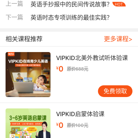
显示，采用问题导向型主题（如"How to survive
上一篇
英语手抄报中的民间传说故事？
HOT
on Mars?"）比单纯知识罗列更能激发学生研究
下一篇
英语时态专项训练的最佳实践？
热情，其英语输出量平均增加40%。教师可参照
布鲁姆认知目标分类，将主题拆解为"知识理解—
应用分析—创造评价"递进式任务链。
相关课程推荐
更多课程>
二、视觉设计：构建沉浸式语言环境
版面布局需遵循"功能分区+视觉引导"原则。
VIPKID北美外教试听体验课
VIPKID教学设计师提出"三三制"布局法：顶部预
0
¥
原价688元
留1/3空间设置主题标语，中部1/3为核心内容
区，底部1/3安排互动栏目。某实验校数据显示，
采用对角线构图的手抄报较传统对称布局，学生
免费领取
目光停留时间延长2.8秒。色彩搭配方面，建议主
色调不超过3种，重点信息可通过色块对比突出，
如用星空蓝衬托航天主题，用生态绿凸显环保内
VIPKID启蒙体验课
容。
0
¥
原价100元
字体设计承载着隐性教学价值。标题宜采用衬线