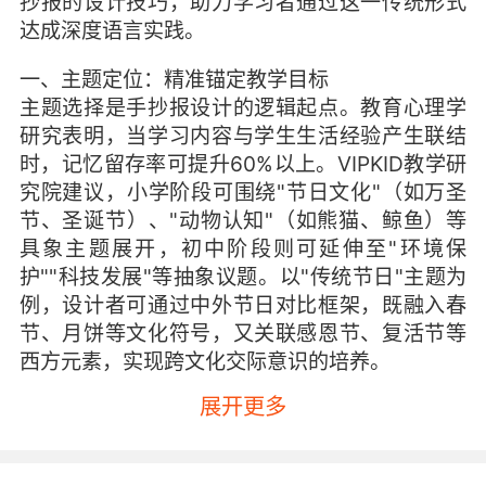
抄报的设计技巧，助力学习者通过这一传统形式
达成深度语言实践。
一、主题定位：精准锚定教学目标
主题选择是手抄报设计的逻辑起点。教育心理学
研究表明，当学习内容与学生生活经验产生联结
时，记忆留存率可提升60%以上。VIPKID教学研
究院建议，小学阶段可围绕"节日文化"（如万圣
节、圣诞节）、"动物认知"（如熊猫、鲸鱼）等
具象主题展开，初中阶段则可延伸至"环境保
护""科技发展"等抽象议题。以"传统节日"主题为
例，设计者可通过中外节日对比框架，既融入春
节、月饼等文化符号，又关联感恩节、复活节等
西方元素，实现跨文化交际意识的培养。
展开更多
主题细化需遵循"大主题+小切口"原则。例如选
定"太空探索"主题后，可聚焦"火星殖民可行
性"或"航天服进化史"等子议题。VIPKID学员案例