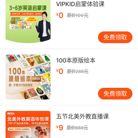
VIPKID启蒙体验课
VIPKID的教学方法注重互动性。通过在线视频直
0
播的方式，学生与外教进行实时互动交流。外教
¥
原价100元
会根据学生的回答和表现给予及时的反馈和指
导，鼓励学生积极参与课堂讨论和活动。这种互
免费领取
动式教学模式是学习工程中重要的实践方式之
一。学习工程强调学生的主动参与和实践操作，
通过互动让学生在实际情境中运用所学知识，提
100本原版绘本
高解决问题的能力。在VIPKID的课堂上，外教会
创设各种真实的生活场景，如购物、旅游等，让
0
¥
原价288元
学生在模拟情境中进行英语交流，锻炼语言表达
能力和应对实际问题的能力。例如，在购物场景
免费领取
中，学生需要学会询问价格、挑选商品、讨价还
价等英语表达方式，这不仅提高了英语水平，还
培养了生活技能和社交能力。 个性化教学的实施
五节北美外教直播课
VIPKID还强调个性化教学。每个学生都有自己的
学习特点和需求，VIPKID会根据学生的英语水
9
¥
原价888元
平、学习风格等因素，为学生量身定制个性化的