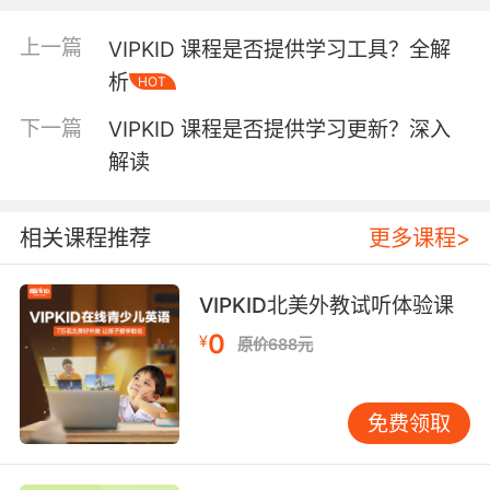
学生的语言能力得到全面发展。 课程内容的丰富
性 VIPKID的课程内容丰富多样。不仅包括常规的
上一篇
VIPKID 课程是否提供学习工具？全解
英语语言知识教学，还融入了丰富的文化元素、
析
HOT
跨学科知识等。在学习英语的过程中，学生能够
了解到不同国家的风土人情、文化习俗，拓宽视
下一篇
VIPKID 课程是否提供学习更新？深入
野。同时，还会涉及到一些简单的科学、数学等
解读
跨学科知识，通过英语这一媒介进行学习和探
索。这种多元化的课程内容设置，与学习工程所
倡导的综合性学习理念相契合。学习工程注重知
相关课程推荐
更多课程>
识的整合与运用，避免单一学科的孤立学习。
VIPKID的课程通过跨学科的融合，让学生在学习
VIPKID北美外教试听体验课
英语的同时，锻炼了综合思维能力，提高了对知
0
识的整体理解和运用能力。比如，在一节关于动
¥
原价688元
物的主题课中，学生不仅学习动物相关的英语单
词和句子，还会了解动物的生活习性、生态环境
免费领取
等科学知识，甚至可以通过绘画、手工等方式进
行创意表达，这就是一种综合性的学习体验。 教
学方法与学习工程的实践 互动式教学的应用