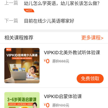
外教一对一
上课视频授课，还会为小朋友量身打
上一篇
幼儿怎么学英语，幼儿家长该怎么做？
造定制课程，让孩子有针对性的学习。让小朋友
HOT
在家就可以快乐学英语，提升水平，接触优质的
下一篇
国际教育。
目前在线少儿英语哪家好
相关课程推荐
更多课程>
VIPKID北美外教试听体验课
0
¥
原价688元
免费领取
VIPKID启蒙体验课
0
¥
原价100元