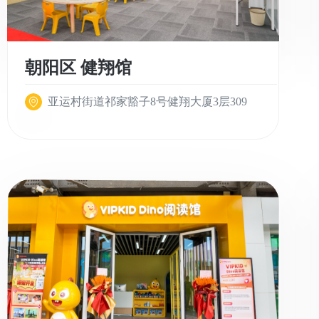
朝阳区 健翔馆
亚运村街道祁家豁子8号健翔大厦3层309