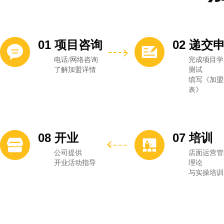
01 项目咨询
02 递交
电话/网络咨询
完成项目学
了解加盟详情
测试
填写《加盟
表》
08 开业
07 培训
公司提供
店面运营管
开业活动指导
理论
与实操培训