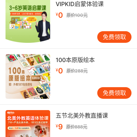
VIPKID启蒙体验课
遇到需要换算重量单位的情况。例如，在购买水
0
果或蔬菜时，可能会用到千克，而在购买大型家
¥
原价100元
电时，则可能会用到吨。通过这些实际的例子，
孩子能更好地理解单位之间的换算关系，并将其
免费领取
应用到实际生活中。 如何通过游戏巩固知识？ 游
戏是孩子学习的最佳方式之一。我们可以设计一
些简单的游戏，比如“单位换算接龙”或“重量单位
100本原版绘本
配对”，让孩子在游戏中巩固所学知识。通过这些
游戏，孩子不仅能加深对吨和千克的理解，还能
0
¥
原价288元
在轻松的氛围中提升学习兴趣。 单位换算接龙 在
这个游戏中，家长或老师可以给出一个重量单
免费领取
位，比如“1吨”，然后让孩子用另一个单位来表
示，比如“1000千克”。通过这样的接龙游戏，孩
子能快速掌握单位之间的换算关系。 重量单位配
五节北美外教直播课
对 在这个游戏中，可以准备一些卡片，上面分别
写有吨和千克的不同数值。然后让孩子将这些卡
9
¥
原价888元
片配对，比如“1吨”和“1000千克”配对。通过这样