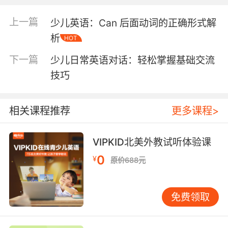
词汇，孩子不仅能学会数学换算，还能提升他们
的英语表达能力。 趣味换算练习的设计 为了让学
上一篇
少儿英语：Can 后面动词的正确形式解
习过程更加有趣，我们可以设计一些趣味换算练
析
HOT
习。例如，将吨和千克的换算融入到孩子感兴趣
的场景中，比如动物世界、太空探索或日常购
下一篇
少儿日常英语对话：轻松掌握基础交流
物。通过这些场景，孩子不仅能更好地理解单位
技巧
之间的关系，还能在轻松的氛围中掌握知识。 动
物世界的重量换算 想象一下，如果我们要计算一
头大象的重量，可能会用到吨和千克的换算。例
相关课程推荐
更多课程>
如，一头成年大象的重量大约是5吨，那么用千克
来表示就是5000千克。通过这样的例子，孩子不
VIPKID北美外教试听体验课
仅能学会换算，还能对动物的重量有更直观的认
0
识。 太空探索中的重量单位 在太空探索中，重量
¥
原价688元
单位的使用也非常重要。例如，火箭的发射重量
可能需要用吨来表示，而宇航员的体重则更适合
免费领取
用千克来描述。通过这些例子，孩子不仅能学到
数学知识，还能激发他们对科学探索的兴趣。 日
常购物中的重量换算 在日常生活中，我们经常会