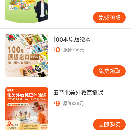
有学习的动力，也能将英语学习这件事长期坚持
下来。
免费领取
家长如何帮助少儿学英语三：注重日常交流
100本原版绘本
孩子要使用简单的英语进行日常的交流，单单靠
0
¥
原价288元
零散的单词肯定是不够的，是要奔着交流的目的
才能“连词成句”。所以建议大家从简单的日常对
话开始如见面打招呼、询问天气等等，总之就是
免费领取
平时使用中文的都可以替换成英文。当然了单词
和句子的学习是不分先后熟悉度的，此外就是学
五节北美外教直播课
会一个句型之后要多套用，就是要举一反三才能
掌握的更加熟练。
9
¥
原价888元
立即购买
家长如何帮助少儿学英语四：注意积累词汇量，