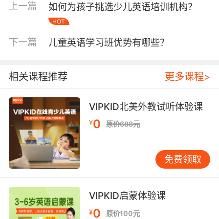
妈(Mommy)、牛奶(milk)、水(water)、香蕉
上一篇
如何为孩子挑选少儿英语培训机构？
(banana)以及苹果(apple)等等，常用的词一定要
HOT
常说才能做到熟能生巧。但是这时候家长们不要
急着教学龄前的宝宝认识字母或者是学习单词，
下一篇
儿童英语学习班优势有哪些？
他们只要能看着实物说出对应的单词就可以了。
相关课程推荐
更多课程>
家长如何帮助少儿学英语二：利用一些好玩的单
VIPKID北美外教试听体验课
词游戏
0
¥
原价688元
如“小树长大”来练习发音——重复练习对于孩子
们来说是比较枯燥的，所以大家可以利用游戏来
鼓励孩子，家长可以和孩子一起蹲下来变成“小
免费领取
树”，说一个单词“小树”就可以“长高”一点点，比
比看哪棵“树”长得比较快。这样不仅可以激发孩
子学习英语的兴趣，更是可以使得他们的身心完
VIPKID启蒙体验课
全融入到英语的学习中来。有家长的陪伴他们更
0
¥
原价100元