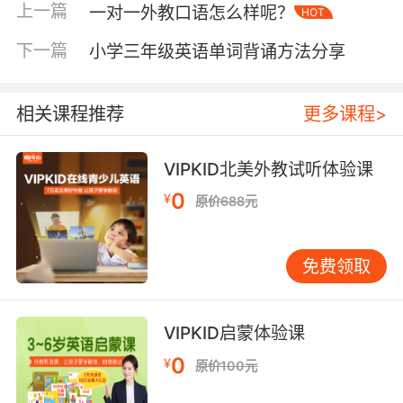
bed-beds（床）”；以s、x、sh、ch结尾的直接
上一篇
一对一外教口语怎么样呢？
HOT
加-es，比如“bus-buses（公交车）、box-
boxes（盒子）以及watch-watches（手表）”；
下一篇
小学三年级英语单词背诵方法分享
以辅音字母“y”结尾的要将“y”变成“i”再加-es，比
如“family-families（家庭）、strawberry-
相关课程推荐
更多课程>
strawberries（草莓）”；而以“f”或者是“fe”结尾
的要将“f”和“fe”变成“v”再加-es，比如“knife-
knives（刀子）”。
VIPKID北美外教试听体验课
0
¥
原价688元
小学英语语法部分详解之一般现在时
免费领取
一般现在时的构成中通常有这样的词：一是be动
词，比如“I am a boy（我是一个男孩）”；二是行
VIPKID启蒙体验课
为动词，比如“We study English（我们一起学习
英语）”。表示事物、人物的特征和状态，比如
0
¥
原价100元
“The sky is blue（天空是蓝色的）”；表示经常