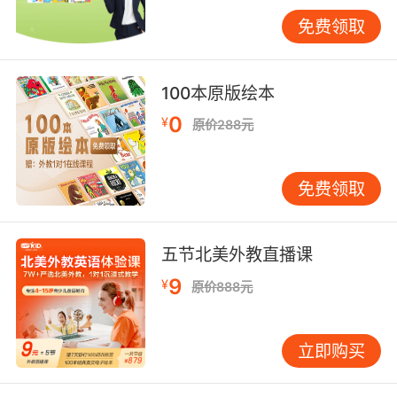
性或者是习惯性的动作，比如“I get up at six
every day（我每天都是六点起床）”；表示的是
免费领取
一种客观现实，比如“The earth goes around
the sun（地球是围绕着太阳转的）。”
100本原版绘本
0
¥
原价288元
小学英语语法部分详解之动词s的变化规则
免费领取
一般情况下直接在动词后面加-s，比如“cook-
cooks（烹饪）、milk-milks（挤牛奶）”；另一
种情况是以字母“s、x、sh、ch、o”结尾的需要在
五节北美外教直播课
后面加-es，比如“guess-guesses（猜测）、
wash-washes（清洗）、watch-watches（观
9
¥
原价888元
看）以及go-goes（去）”等。此外就是以辅音字
母“y”结尾的动词，要将“y”变成“i”再加-es，比如
立即购买
“study-studies（学习）”。