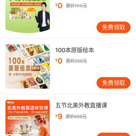
0
¥
原价100元
综上所述，儿童英语在线教学在各方面都会比线
免费领取
下的英语辅导班更好一些，家长们可以根据孩子
的需要，给孩子选择最合适的英语辅导班。
100本原版绘本
0
¥
原价288元
免费领取
五节北美外教直播课
9
¥
原价888元