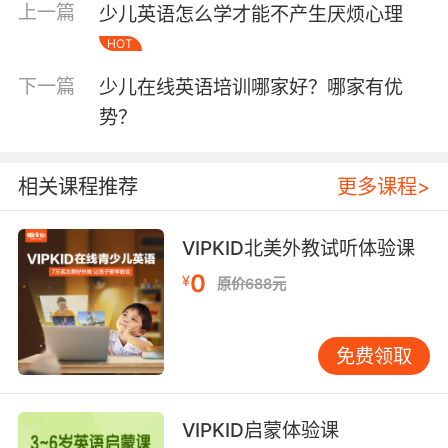
上一篇
少儿英语怎么学才能不产生厌烦心理
课，十几个孩子一起上课，老师的注意力就会被
分散的，孩子得不到充足的交流机会。
HOT
下一篇
少儿在线英语培训哪家好？哪家有优
势？
第三，上课形式。线下的英语辅导班要考虑交通
距离的问题，如果遇到塞车或者恶劣天气，接送
相关课程推荐
更多课程>
上下课就会比较麻烦。在线英语辅导班不用固定
地方和时间上课，家长可以根据自己的情况给孩
子预约课程，只要有电脑或iPad ，随时随地都可
VIPKID北美外教试听体验课
以学习。不用浪费时间和精力在路上。
0
¥
原价688元
免费领取
VIPKID启蒙体验课