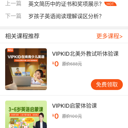
科学教学法强调听觉、视觉、动觉的三维整合。
上一篇
英文简历中的证书和奖项展示？
HOT
字幕呈现需遵循i+1原则，初阶学习者采用中英双
语字幕，随着语言能力提升逐步过渡到纯英文字
下一篇
岁孩子英语阅读理解误区分析？
幕。肢体语言解码方面，《Coco》等皮克斯动画
通过角色夸张的面部表情，帮助学习者准确理解
相关课程推荐
更多课程>
56%的非语言信息。VIPKID开发的动画互动系
统，可实时捕捉学习者模仿动画人物的口型动
作，通过AI评分实现即时反馈。
VIPKID北美外教试听体验课
0
¥
原价688元
认知负荷理论的实践应用
根据Sweller认知负荷模型，动画教学需平衡信息
密度与工作记忆容量。每集时长建议控制在11-17
免费领取
分钟，知识点间隔不超过90秒。迪士尼《冰雪奇
缘》主题曲教学案例显示，将复杂语法拆解为8个
动画片段，配合角色歌声重复重点句式，使过去
VIPKID启蒙体验课
式掌握准确率提升至89%。VIPKID智能分段系统
0
¥
原价100元
能动态调整动画播放节奏，根据学习者反应自动
插入缓冲时段。