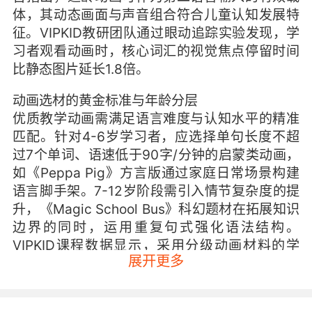
体，其动态画面与声音组合符合儿童认知发展特
征。VIPKID教研团队通过眼动追踪实验发现，学
习者观看动画时，核心词汇的视觉焦点停留时间
比静态图片延长1.8倍。
动画选材的黄金标准与年龄分层
优质教学动画需满足语言难度与认知水平的精准
匹配。针对4-6岁学习者，应选择单句长度不超
过7个单词、语速低于90字/分钟的启蒙类动画，
如《Peppa Pig》方言版通过家庭日常场景构建
语言脚手架。7-12岁阶段需引入情节复杂度的提
升，《Magic School Bus》科幻题材在拓展知识
边界的同时，运用重复句式强化语法结构。
VIPKID课程数据显示，采用分级动画材料的学
展开更多
员，口语流利度提升速度较传统教材快2.3倍。
多模态输入的协同效应设计