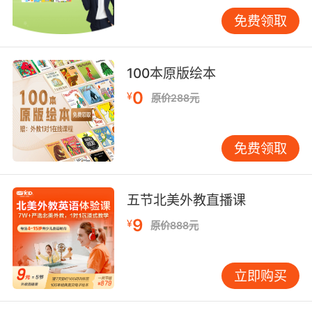
免费领取
情感共鸣与文化浸润的隐性价值
优秀动画通过价值观传递增强学习黏性。《寻梦
环游记》展现的家庭观念引发情感共振，使78%
100本原版绘本
的学习者主动查阅相关文化词汇。英国文化协会
研究证实，包含目标语言文化的动画能使学习动
0
¥
原价288元
机提升40%。VIPKID原创动画《熊猫博士》系
列，将中国元素融入英语对话，创造跨文化语言
免费领取
环境，学员文化理解测试得分提升2.7倍。
教学效果评估与技术赋能
眼动仪与脑电波检测技术为教学效果提供量化依
五节北美外教直播课
据。剑桥大学2022年研究显示，动画教学中的前
9
¥
原价888元
额叶皮层活跃度比传统课堂高42%。VIPKID开发
的「动画+AI」系统，通过微表情识别判断学习者
困惑点，自动弹出语境化注释。大数据分析表
立即购买
明，采用该模式的学习者，在CEFR量表上的等级
跃升速度加快1.6倍。