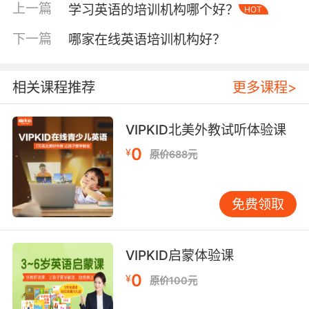
在上课前要检查要电脑设备、耳机或者是音响设
上一篇
学习英语的培训机构哪个好？
HOT
备是否正常，以及网络是否顺畅，这才是顺利学
习的重要保障。家长还要为孩子营造良好的学习
下一篇
哪家在线英语培训机构好？
环境，不能是在嘈杂的客厅或者是室外，最好是
安静、适合学习的卧室或书房，这样孩子的心才
相关课程推荐
更多课程>
能静下来学习。再有很重要的一点就是要做好课
前的预习工作，其实就像是在学校上课是一样
的，做好课前的预习是非常有必要的，这样你对
VIPKID北美外教试听体验课
要学习的知识有个大概的了解，然后将自己不会
0
¥
原价688元
的地方标注下来，那么在上课的时候就可以有重
点地做课堂笔记。
免费领取
如何在线学习英语第二点：上课认真听讲
VIPKID启蒙体验课
上课的时候一定要全神贯注、认真听讲，这其实
0
¥
原价100元
是一种习惯也是一种能力，只有认真听讲才能更