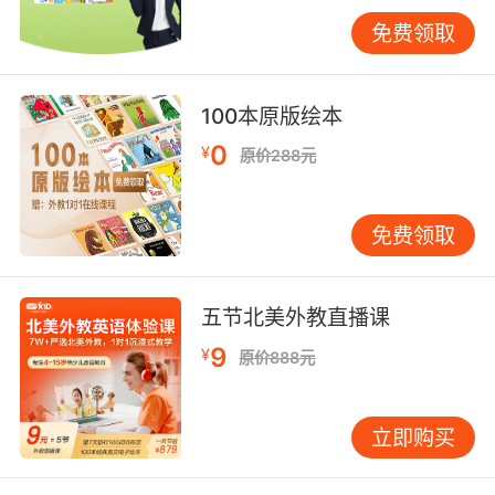
好地掌握知识。要紧跟老师的思路走并且及时回
答老师的问题，与老师进行实时有效的沟通和交
免费领取
流，也能让老师更好地掌握你的学习进度。并且
也要及时做课堂笔记，毕竟课堂是一定要抓住
100本原版绘本
的。
0
¥
原价288元
如何在线学习英语第三点：及时完成作业
免费领取
一般来说线上英语培训机构的老师都会预留一部
分作业，那么对此一定要认真对待，及时完成作
五节北美外教直播课
业一是对自己的学习成果进行检测，另外也是对
所学知识的一种温习和回顾。
9
¥
原价888元
立即购买
如何在线学习英语最后一点就是要反复复习，这
样才能让所学的英语知识一直活跃在你的大脑