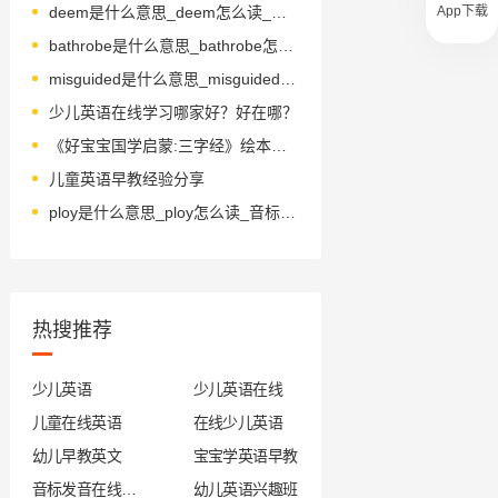
App下载
deem是什么意思_deem怎么读_音标di-m
bathrobe是什么意思_bathrobe怎么读_音标ˈbæθˌrəʊb, ˈbɑ-θ-
misguided是什么意思_misguided怎么读_音标ˌmɪsˈgaɪdɪd
少儿英语在线学习哪家好？好在哪？
《好宝宝国学启蒙:三字经》绘本简介
儿童英语早教经验分享
ploy是什么意思_ploy怎么读_音标plɒɪ
热搜推荐
少儿英语
少儿英语在线
儿童在线英语
在线少儿英语
幼儿早教英文
宝宝学英语早教
音标发音在线试听
幼儿英语兴趣班