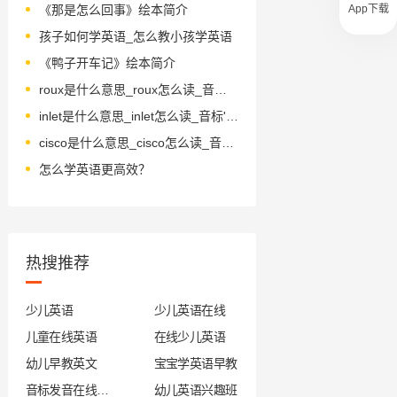
App下载
《那是怎么回事》绘本简介
孩子如何学英语_怎么教小孩学英语
《鸭子开车记》绘本简介
roux是什么意思_roux怎么读_音标ru-
inlet是什么意思_inlet怎么读_音标'ɪnlet
cisco是什么意思_cisco怎么读_音标'sɪskəʊ
怎么学英语更高效？
热搜推荐
少儿英语
少儿英语在线
儿童在线英语
在线少儿英语
幼儿早教英文
宝宝学英语早教
音标发音在线试听
幼儿英语兴趣班