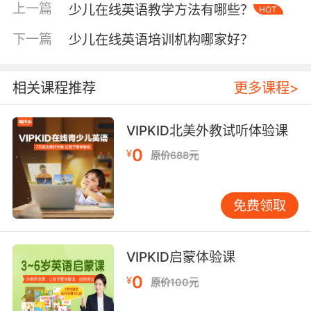
更是可以很好地建立起孩子学习英语的兴趣。并且也要反
上一篇
少儿在线英语教学方法有哪些？
HOT
复听、大量听、坚持听，就像是学习母语一样来适应英语
下一篇
这门语言，在有了一定的听力基础之上可以精听，也就是
少儿在线英语培训机构哪家好？
看看自己有哪些单词是听不懂的，然后重点进行学习和听
力锻炼。
相关课程推荐
更多课程>
少儿在线英语口语提升技巧
二、跟读模仿
线上的英语培训机构大多都是外教任课，不过并
VIPKID北美外教试听体验课
不是所有的外教其口语都是正宗地道的，相对来
0
¥
原价688元
说北美外教的口语更加标准一些。那么家长最好
是给孩子选择一家专业的拥有北美外教的机构，
那么孩子就可以跟着外教练习口语了。当然也可
免费领取
以下载外教的讲课视频，或者是一些其他的专业
的录音，一边听一边跟着读，模仿正确的发音和
语调，对口语练习的帮助是非常大的。
VIPKID启蒙体验课
0
¥
原价100元
少儿在线英语口语提升技巧
三、练习对话
像是英文动画中就有很多简单的人物对话，那么