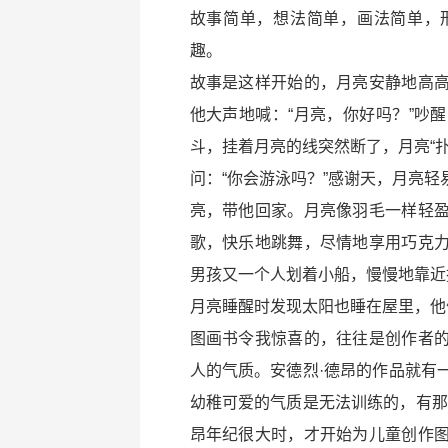
故事简单，想法简单，画法简单，
趣。
故事是这样开始的，月亮安静地高
他大声地喊：“月亮，你好吗？”吵
斗，挂着月亮的线突然断了，月亮“
问：“你会游泳吗？”感谢天，月亮
亮，带他回家。月亮像羽毛一样轻
歌，快乐地跳舞，尽情地享用巧克
男孩又一个人划着小船，慢慢地靠近
月亮睡醒时发现太阳也睡在屋里，他
图画书令我惊喜的，往往是创作者
人的气质。安德烈·德昂的作品就有
幼稚可爱的气质是无法训练的，有那
昂年纪很大时，才开始为儿童创作