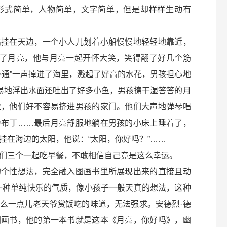
形式简单，人物简单，文字简单，但是却样样生动有
高挂在天边，一个小人儿划着小船慢慢地轻轻地靠近，
醒了月亮，他与月亮一起开怀大笑，笑得翻了好几个筋
扑通”一声掉进了海里，溅起了好高的水花，男孩担心地
轻易地浮出水面还吐出了好多小鱼，男孩擦干湿答答的月
盈，他们好不容易挤进男孩的家门。他们大声地弹琴唱
力布丁……最后月亮舒服地躺在男孩的小床上睡着了，
挂在海边的太阳，他说：“太阳，你好吗？”……
们三个一起吃早餐，不敢相信自己竟是这么幸运。
的个性想法，完全融入图画书里所展现出来的直接且动
一种单纯快乐的气质，像小孩子一般天真的想法，这种
么一点儿老天爷赏饭吃的味道，无法强求。安德烈·德
图画书，他的第一本书就是这本《月亮，你好吗》，幽