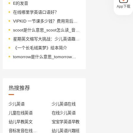
E的发音
App下载
在线哪里学英语口语好？
VIPKID 一节课多少钱？费用背后的原因
scoot是什么意思_scoot怎么读_音标sku-t
星期英文缩写大挑战：少儿英语趣味互动练习
《一个长毛绒美梦》绘本简介
tomorrow是什么意思_tomorrow怎么读_音标təˈmɒrəu
热搜推荐
少儿英语
少儿英语在线
儿童在线英语
在线少儿英语
幼儿早教英文
宝宝学英语早教
音标发音在线试听
幼儿英语兴趣班