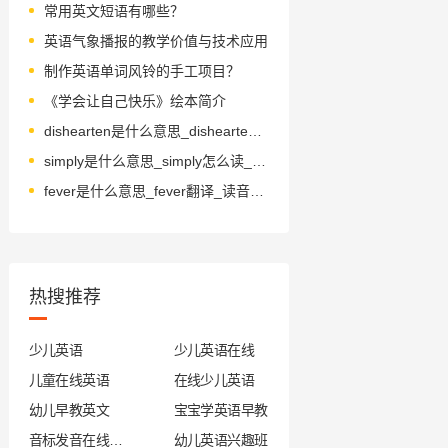
常用英文短语有哪些？
英语气象播报的教学价值与技术应用
制作英语单词风铃的手工项目？
《学会让自己快乐》绘本简介
dishearten是什么意思_dishearten怎么读_音标dɪs'hɑ-tn
simply是什么意思_simply怎么读_音标ˈsɪmplɪ
fever是什么意思_fever翻译_读音_用法_翻译
热搜推荐
少儿英语
少儿英语在线
儿童在线英语
在线少儿英语
幼儿早教英文
宝宝学英语早教
音标发音在线试听
幼儿英语兴趣班