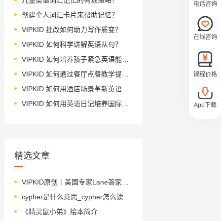
电话咨询
创建个人词汇卡片来帮助记忆？
VIPKID 批改如何助力写作质变？
在线咨询
VIPKID 如何科学讲解英语从句？
VIPKID 如何培养孩子紧急英语能力？
VIPKID 如何通过餐厅点餐教学提升少儿英语应用能力？
课程价格
VIPKID 如何用酒店场景革新英语教学？
VIPKID 如何用英语日记培养国际化人才？
App下载
精选文章
VIPKID原创｜美国专家Lane答家长问－孩子不听话？来点“小规矩”吧
cypher是什么意思_cypher怎么读_音标ˈsaɪfə
《精灵鼠小弟》绘本简介