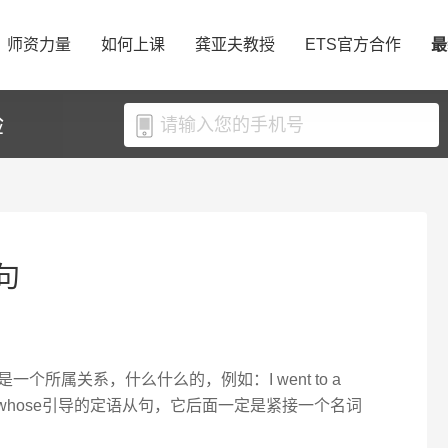
师资力量
如何上课
龚亚夫教授
ETS官方合作
最
验
句
一个所属关系，什么什么的，例如：I went to a
my friend. whose引导的定语从句，它后面一定是紧接一个名词