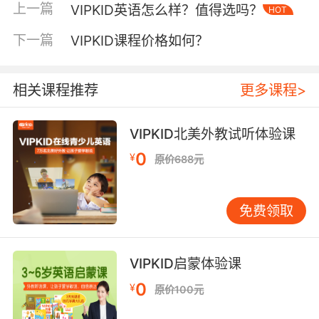
是北美外教+一对一的教学方式，专心为我国
上一篇
VIPKID英语怎么样？值得选吗？
HOT
4~15岁小朋友打造的美国小学课程，采用浸入式
的教学模式为中国孩子打造类似母语的学习环
下一篇
VIPKID课程价格如何？
境。全英语的授课方式+一对一真人互动，多场景
化的教学可以让孩子自然习得丰富的纯正英语。
相关课程推荐
更多课程>
VIPKID英语怎么样之资深的国际化教研团队
VIPKID所有的课程都是中国的，以及美国等多个
VIPKID北美外教试听体验课
国家的资深教研人员编制而成的，其中大部分的
0
¥
原价688元
人员都是拥有教育学和语言学的专业学位的，并
且在K12领域拥有多年的教学和教研经验。可以
根据孩子的学习情况制定合理的教学计划，并且
免费领取
可以在课余时间与孩子更好的沟通，帮助孩子更
好地提升他们的英语水平。
VIPKID启蒙体验课
VIPKID英语怎么样之线上教学更方便 VIPKID采用
的线上教学的方式，也就是说家长再也不用带着
0
¥
原价100元
孩子奔波在各个辅导班之间了，节省了时间也节