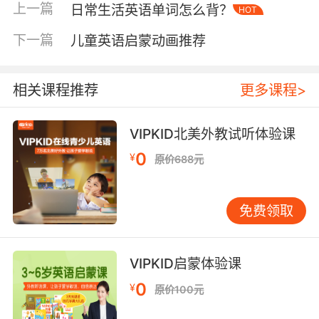
上一篇
日常生活英语单词怎么背？
HOT
儿童在线英语机构哪家好接着就是看教材选用 现
下一篇
在线上的英语培训机构选用的教材一般有两种，
儿童英语启蒙动画推荐
一是自主研发的英语教材，另一种就是引进国外
先进的英语教材，其实无论是什么样的教材都应
相关课程推荐
更多课程>
该是符合孩子的学习特性的。教材应该是有趣
的，可以很好地吸引孩子的学习兴趣，教材的难
易程度应该是适中的，这样孩子学习起来才是有
VIPKID北美外教试听体验课
效的。因此建议家长们一定要重点考察这一项，
0
¥
原价688元
只有这样才能让孩子的英语学习得到有效的提
升。
免费领取
儿童在线英语机构哪家好接着看老师 老师更是需
要重点考察的，首先老师必须要具备专业的英语
知识水平，这样才能带领着孩子接受系统的学
VIPKID启蒙体验课
习。然后就是老师需要掌握一口流利并且标准的
0
¥
原价100元
口语，这样才能影响孩子的听力和口语，孩子只
有输入了标准的听力，才能有正确的口语输出。