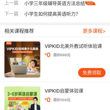
能力都能得到最大的发挥，这样的学习效果肯定
上一篇
小学三年级辅导英语方法总结
HOT
是不一般的。比如在学习英语单词的时候可以根
据单词创设不同的场景，在医院看病、在公园玩
下一篇
小学生如何提高英语听力？
耍、在超市购物等等，让孩子在模式的情景中体
会到真实的感受，这样他们学习理解起来也会更
相关课程推荐
更多课程>
加容易。并且对于自己学过的单词记忆也是比较
深刻的，也能激发孩子们的想象力和创造力，情
景教学是一种比较有效的教学方法。
VIPKID北美外教试听体验课
0
¥
原价688元
小学生的教育方法第二点：演示教学
免费领取
演示可以让学生们获得比较丰富、比较感性的材
料，这样也能加深他们对事物的印象。尤其是在
VIPKID启蒙体验课
进行一些英文字母或者单词的教学时，可以采用
实物、表情或者是图片等大量的视觉情景，对孩
0
¥
原价100元
子进行反复大量可理解的语言输入，以丰富他们