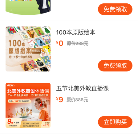
的感性认知。比如在学习字母的时候可以充分利
用实物演示，如“apple”可以直接拿着实物苹果来
免费领取
教学，“dog”可以教孩子们模仿小狗的叫声等。
100本原版绘本
0
¥
小学生的教育方法第三点：模仿练习
原价288元
在英语的学习中是少不了模仿练习的，小学生要
免费领取
想自己的口语说的准确，首先就要听得准、看的
准，然后模仿正确的发音和语调，这样他们的英
语学习才能得到更快的进步。
五节北美外教直播课
9
¥
原价888元
小学生的教育方法最后一点就是鼓励每一个孩子
积极参与到英语学习中去，孩子们在学习中的每
立即购买
一次进步都应该得到肯定和表扬，让所有的学生
在对自身学习满足中提高学习的积极性。