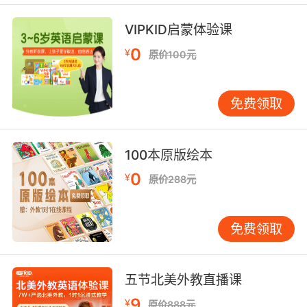
become available and I'm up to 10 minutes a
VIPKID启蒙体验课
day on the old Nordic track.
0
¥
原价100元
我明白你知道最近我重回情场 而且我每天都要在
旧跑步机上跑个十分钟
免费领取
8. While you sit here and dream about
perfect Nordic teeth, hundreds of millions of
incredibly untaxed dollars are being spent on
100本原版绘本
bolita, numbers, cards, and sport book.
0
¥
原价288元
当你坐在这儿 幻想北欧女神的朱唇齿白时 有着成
百上千万的黑钱 流通在轮盘 牌九 和赌球里
免费领取
五节北美外教直播课
9
¥
原价888元