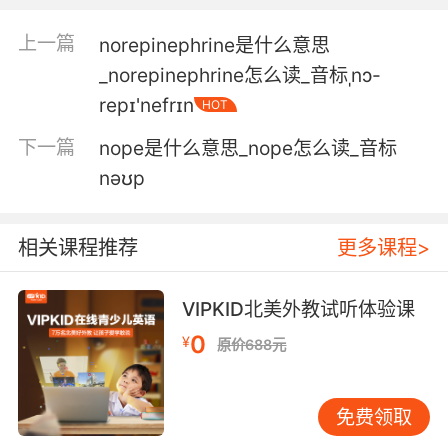
4. Nordic crime dramas and ate potato chips
for a month.
上一篇
norepinephrine是什么意思
_norepinephrine怎么读_音标ˌnɔ-
看北欧犯罪剧 吃了一个月的薯片
repɪ'nefrɪn
HOT
5. But if my Irma were to tragically
下一篇
nope是什么意思_nope怎么读_音标
predecease me, that Nordic goddess would
nəʊp
certainly improve the gene pool.
不过要是伊尔玛不幸先我而去的话 我倒不介意让
相关课程推荐
更多课程>
那位北欧女神 改善一下我家族的基因
6. Yeah, well, nothing says "I'm multicultural"
VIPKID北美外教试听体验课
like my rich, blond, Nordic daughter.
0
¥
原价688元
是啊 没有什么比我的白富美千金 更能说明我支持
多元文化了
免费领取
7. I know that you know that I've recently