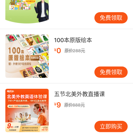
妙工具箱，每当遇到苦难的时候就会给它们提供
用得上的工具，这样的剧情更能吸引孩子们的观
看兴趣。
免费领取
100本原版绘本
幼儿英语视频动画之《Team Umizoomi》（数学
0
城小兄妹）
¥
原价288元
这是美国尼克公司制作的一套音乐幻想动画，主
要就是为了增强学龄前儿童对于数字的理解。主
免费领取
要采用的就是二维和三维电脑动画，再加上真人
的效果将图案、数字以形状的知识融入到了动画
五节北美外教直播课
中，让孩子们在学习英语的同时也解决了日常生
活的种种问题。
9
¥
原价888元
立即购买
幼儿英语视频动画之《PeppaPig》（小猪佩