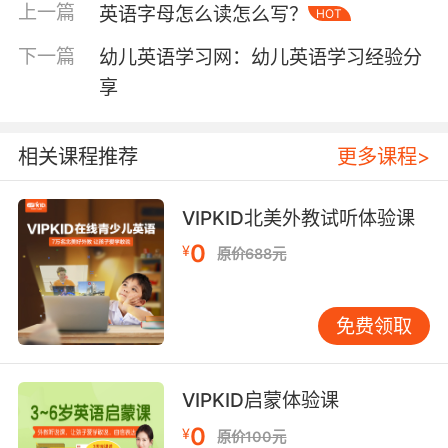
Edward、Gordon以及Percy几个朋友之间的友
上一篇
英语字母怎么读怎么写？
HOT
谊很让人羡慕，并且这些小火车都非常乐观和开
朗。动画中将火车拟人化了，那么孩子学习接受
下一篇
幼儿英语学习网：幼儿英语学习经验分
起来也会更加容易，学习英语选择这样的动画片
享
也是很不错的。
相关课程推荐
更多课程>
幼儿英语视频动画之《MickeyMouse
VIPKID北美外教试听体验课
Clubhouse》（米奇妙妙屋）
0
¥
原价688元
这部动画是迪士尼专门为学龄前的儿童创作的，
动画的内容生动有趣并且涉及到的英语知识也是
比较简单的。在看动画的过程中可以让孩子在欢
免费领取
乐的氛围中学习数字，并且也能锻炼他们的逻辑
思考能力，可以说是一部寓教于乐并且是适合孩
子和父母一起观看的英文动画。在米奇妙妙屋中
VIPKID启蒙体验课
住着备受大家欢迎的米老鼠，它有一个神奇的妙
0
¥
原价100元