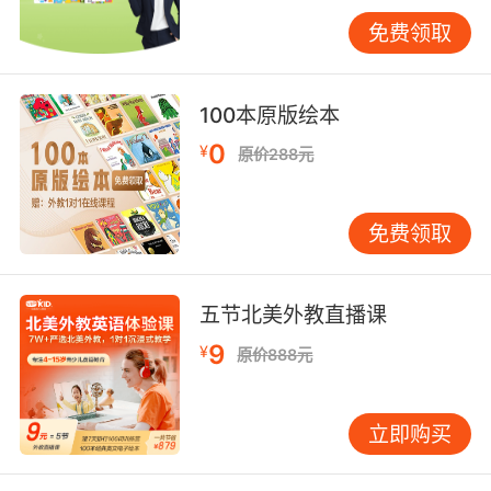
无论是学期计划还是日计划都要做到“有目的
免费领取
性”，比如：本学期英语成绩要从班级20名提高到
15名，这是学期目标；每天要写英语日记、背30
个单词，这是每天学习目标。很多学生在设立目
100本原版绘本
标的时候，不切实际，仅凭臆想，制定的学习目
0
¥
原价288元
标过高或者过低，造成了学习任务要么完不成，
要么太轻松，所以，计划要有切实可行的目标，
才是合理的计划。
免费领取
上述内容介绍了如何提高英语成绩的具体内容，
相信大家看过之后成绩一定能有所提高。在英语
五节北美外教直播课
学习的过程中，我们需要根据每个人的学习情况
9
¥
原价888元
和接受能力来决定适合的学习方法，这样才能有
效的提高英语成绩。
立即购买