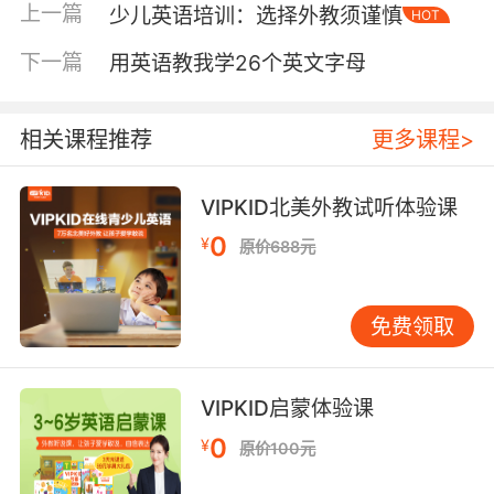
如果想要让英语成绩有一个质的提升，合理的制
上一篇
少儿英语培训：选择外教须谨慎
HOT
定科学的英语学习计划是必不可少的，英语学习
下一篇
用英语教我学26个英文字母
计划分为很多种，期中：学期计划、月计划、周
计划、日计划以及寒暑假计划，是我们最为常见
的五种计划。在制定英语学习计划时要注意以下
相关课程推荐
更多课程>
几个方面：
1、计划要把时间充分利用起来
VIPKID北美外教试听体验课
0
¥
原价688元
自习课临时停电、学校突然要举行活动、老师因
为生病没来上课等等，一旦发生了这些意外情
况，我们的做好的计划被打乱时该怎么办呢？这
免费领取
时就要灵活处理把时间充分利用起来，停电我们
可以听听力；临时举行活动，我们可以抄一张小
纸条背单词；老师没来上课，我们可以做一套模
VIPKID启蒙体验课
拟题，总之，计划灵活多变，时间要充分利用。
0
¥
原价100元
2、计划要有切实可行的目标