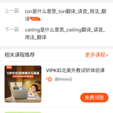
having a color between blue and violet;
上一篇
ton是什么意思_ton翻译_读音_用法_翻
"indigo flowers"
译
HOT
【indigo相关词】
下一篇
ceiling是什么意思_ceiling翻译_读音_
indigotin n. 靛青，靛蓝;
用法_翻译
【indigo相关词条】
indigo vatting 靛蓝的瓮化;
indigo vat 靛蓝瓮;
相关课程推荐
更多课程>
indigo paste 靛蓝糊;
indigo white 靛白;
VIPKID北美外教试听体验课
indigo copper 铜蓝;
0
¥
原价688元
soluble indigo blue 可溶靛蓝;
Baeyer indigo synthesis 拜尔靛合成法;
Heumann indigo synthesis 霍伊曼靛合成法;
免费领取
Indigo n. 靛蓝，靛蓝染料;靛蓝色;[植]槐蓝属植
物; adj. 靛蓝色的;