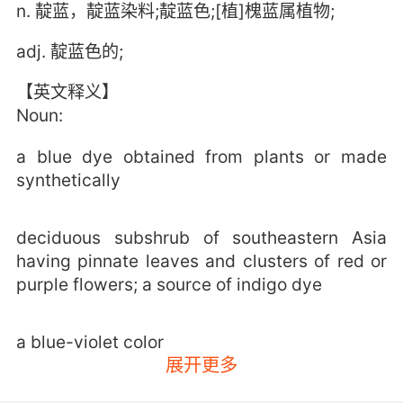
n. 靛蓝，靛蓝染料;靛蓝色;[植]槐蓝属植物;
adj. 靛蓝色的;
【英文释义】
Noun:
a blue dye obtained from plants or made
synthetically
deciduous subshrub of southeastern Asia
having pinnate leaves and clusters of red or
purple flowers; a source of indigo dye
a blue-violet color
展开更多
Adjective: