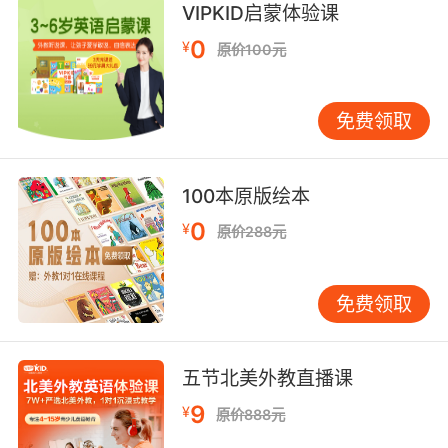
Food Indigo [化] 食用靛蓝;
VIPKID启蒙体验课
indigo pure [医]纯靛蓝;
0
¥
原价100元
Soluble Indigo [医]靛胭脂，靛蓝二磺酸钠[诊断
用药];
Lactarius indigo [医]靛兰乳菇;
免费领取
natural indigo 天然靛青;
Indigo Red 靛玉红;
Creeping indigo [医]穗状木蓝;
100本原版绘本
Indigo Naturalis 青黛;
0
¥
原价288元
hairy indigo 毛槐蓝;
indigo auxiliary 靛蓝还原助剂;
免费领取
五节北美外教直播课
9
¥
原价888元