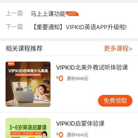
上一篇
马上上课功能
HOT
在首页，
新增了“推荐老师”菜单
。可不要小看这
个功能哦，这是利用大数据以及各种复杂算法，
下一篇
【重要通知】VIPKID英语APP升级啦!
将宝贝的学习性格和老师们的教学特征相匹配，
为宝贝推荐的最适合自己的老师们
。
相关课程推荐
更多课程>
VIPKID北美外教试听体验课
0
¥
原价688元
免费领取
VIPKID启蒙体验课
0
¥
原价100元