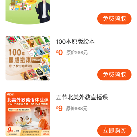
免费领取
100本原版绘本
在VIPKID茫茫四万名外教老师中为宝贝推荐的老
0
¥
原价288元
师，不仅是技术的力量支持，也是缘分让宝贝和
老师们相遇！
免费领取
五节北美外教直播课
9
¥
原价888元
约课按钮：优化筛选页，筛选更精准
立即购买