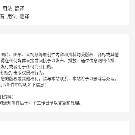
音_用法_翻译
_读音_用法_翻译
、图片、图形、音视频等原创性内容和资料均受版权、商标或其他
不得在任何媒体直接或间接予以发布、播放、通过信息网络传播、
制发行或者用于任何商业目的。
诺积极打击版权侵权行为。
了您的版权或其他权利，请与本站联系，本站将予以删除等处理。
请您在投诉邮件中写明如下信息：
明资料；
的通知邮件后十四个工作日予以答复和处理。