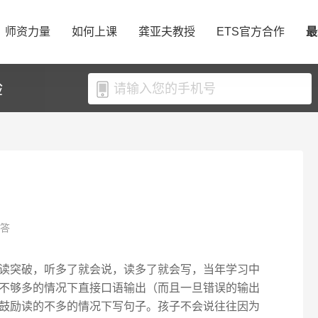
师资力量
如何上课
龚亚夫教授
ETS官方合作
最
验
必答
读突破，听多了就会说，读多了就会写，当年学习中
不够多的情况下直接口语输出（而且一旦错误的输出
鼓励读的不多的情况下写句子。孩子不会说往往因为