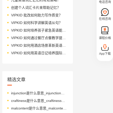
电话咨询
创建个人词汇卡片来帮助记忆？
VIPKID 批改如何助力写作质变？
在线咨询
VIPKID 如何科学讲解英语从句？
VIPKID 如何培养孩子紧急英语能力？
VIPKID 如何通过餐厅点餐教学提升少儿英语应用能力？
课程价格
VIPKID 如何用酒店场景革新英语教学？
VIPKID 如何用英语日记培养国际化人才？
App下载
精选文章
injunction是什么意思_injunction怎么读_音标ɪnˈdʒʌŋkʃn
craftiness是什么意思_craftiness怎么读_音标'krɑ-ftɪnəs
malcontent是什么意思_malcontent怎么读_音标ˈmælkəntent