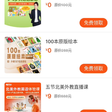
fixed oscillator 固定频率振荡器;
0
¥
原价100元
fixed belay 固定保护栓;
fixed handle 固定柄;
免费领取
fixed stay 固定撑条;
fixed field 固定字段;
fixed-fixed bridge [医]固定-固定桥;
100本原版绘本
fixed distributor [医] 固定[式]分布器;
fixed catalyst 固定催化剂;
0
¥
原价288元
fixed bearing 固定支座;
fixed scene 规定情景;
免费领取
fixed ash 内在灰分;
fixed agent [医]固定剂;
fixed control 定位操纵;
五节北美外教直播课
fixed bolt 固定螺栓;
fixed coupler 固定耦合器;
9
¥
原价888元
fixed gas 固定气体（在常压和常温下不冷凝的气
体）;不凝气;