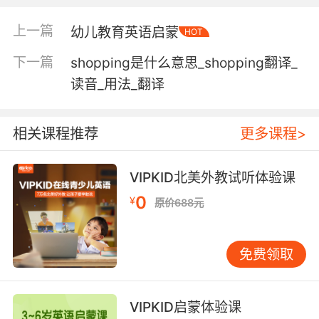
"a fixed piece of wood"
"a fixed resistor"
上一篇
幼儿教育英语启蒙
HOT
下一篇
shopping是什么意思_shopping翻译_
incapable of being changed or moved or
undone; e.g.
读音_用法_翻译
"frozen prices"
"living on fixed incomes"
相关课程推荐
更多课程>
【fixed相关词】
basifixed adj. 基部（下部）附着的;
VIPKID北美外教试听体验课
0
【fixed相关词条】
¥
原价688元
fixed capacitance 固定电容;
fixed hinge 固定铰链;
免费领取
fixed pulse 固定脉冲;
fixed target 固定目标，固定靶;
fixed phrase 固定短语;
VIPKID启蒙体验课
fixed nozzle 固定喷嘴;