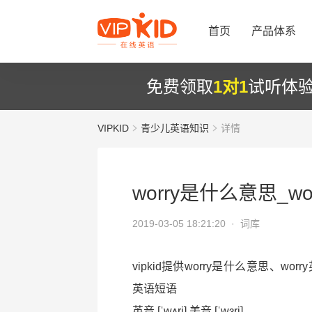
首页
产品体系
免费领取
1对1
试听体
VIPKID
青少儿英语知识
详情
worry是什么意思_w
2019-03-05 18:21:20 ·
词库
vipkid提供worry是什么意思、wor
英语短语
英音 [ˈwʌri] 美音 [ˈwɜri]