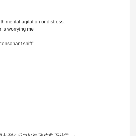
ith mental agitation or distress;
h is worrying me"
consonant shift"
脑汁想出;耐心反复地询问[请求]而获得…;