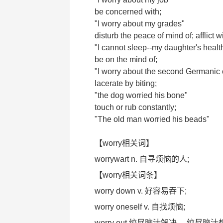
be concerned with;
"I worry about my grades"
disturb the peace of mind of; afflict w
"I cannot sleep--my daughter's healt
be on the mind of;
"I worry about the second Germanic 
lacerate by biting;
"the dog worried his bone"
touch or rub constantly;
"The old man worried his beads"
【worry相关词】
worrywart n. 自寻烦恼的人;
【worry相关词条】
worry down v. 好容易吞下;
worry oneself v. 自找烦恼;
worry out 绞尽脑汁解决， 绞尽