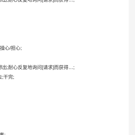
而操心/担心;
脑汁想出;耐心反复地询问[请求]而获得…;
去;干完;
事;