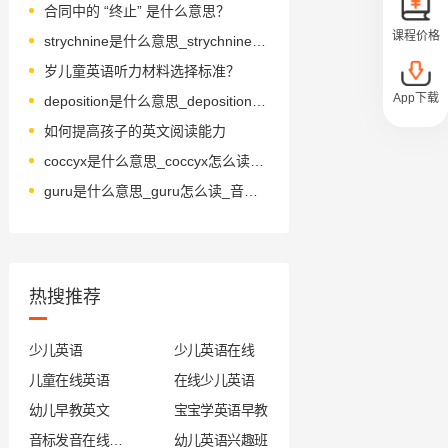
合同中的 “终止” 是什么意思？
课程价格
strychnine是什么意思_strychnine怎么读_音标'strɪkni-n
岁儿童英语听力材料选择标准？
App下载
deposition是什么意思_deposition怎么读_音标ˌdepəˈzɪʃn
如何提高孩子的英文阅读能力
coccyx是什么意思_coccyx怎么读_音标ˈkɒksɪks
guru是什么意思_guru怎么读_音标'ɡʊru-
热搜推荐
少儿英语
少儿英语在线
儿童在线英语
在线少儿英语
幼儿早教英文
宝宝学英语早教
音标发音在线试听
幼儿英语兴趣班