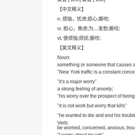
【中文释义】
n. 烦恼，忧虑;担心;撕咬;
vi. 担心，焦虑;为…发愁;撕咬;
vt. 使烦恼;烦扰;撕咬;
【英文释义】
Noun:
something or someone that causes a
"New York traffic is a constant conce
"it's a major worry"
a strong feeling of anxiety;
"his worry over the prospect of being 
"it is not work but worry that kills"
"he wanted to die and end his troubl
Verb:
be worried, concerned, anxious, trou
"I worry about my job"