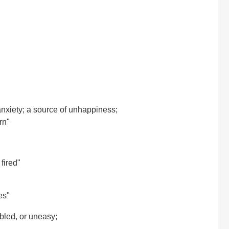
nxiety; a source of unhappiness;
rn"
fired"
es"
bled, or uneasy;