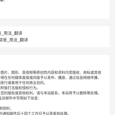
读音_用法_翻译
译_读音_用法_翻译
、图片、图形、音视频等原创性内容和资料均受版权、商标或其他
不得在任何媒体直接或间接予以发布、播放、通过信息网络传播、
制发行或者用于任何商业目的。
诺积极打击版权侵权行为。
了您的版权或其他权利，请与本站联系，本站将予以删除等处理。
请您在投诉邮件中写明如下信息：
明资料；
的通知邮件后十四个工作日予以答复和处理。