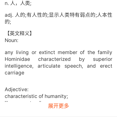
n. 人，人类;
adj. 人的;有人性的;显示人类特有弱点的;人本性
的;
【英文释义】
Noun:
any living or extinct member of the family
Hominidae characterized by superior
intelligence, articulate speech, and erect
carriage
Adjective:
characteristic of humanity;
"human nature"
展开更多
relating to a person;