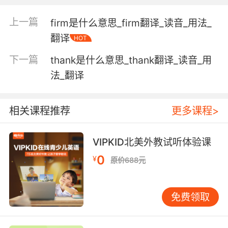
"the experiment was conducted on 6
monkeys and 2 human subjects"
上一篇
firm是什么意思_firm翻译_读音_用法_
翻译
HOT
having human form or attributes as opposed
to those of animals or divine beings;
下一篇
thank是什么意思_thank翻译_读音_用
"human beings"
法_翻译
"the human body"
"human kindness"
相关课程推荐
更多课程>
"human frailty"
【human相关词】
VIPKID北美外教试听体验课
Schuman [人名] 舒曼;
0
¥
humane adj. 仁爱的，慈善的;高尚的;
原价688元
humanism n. 人道主义，人本主义，人文主义;人
文学; adj. 人文主义的，人道主义的;
免费领取
humanist n. 人道主义者，人文主义者;
humanitarian adj. 人道主义的;博爱的;慈善的; n.
人道主义者;慈善家;博爱主义者;