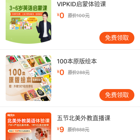
VIPKID启蒙体验课
humanitarianism n. 博爱主义;人道主义;<宗>基
0
督凡人论;
¥
原价100元
humanity n. 人类;人性;人道;人文学科;
humanize v. 赋予人性;使通人情;变为有人性;变为
免费领取
有情;
humankind n. 人类;
humanly adv. 在人力所及的范围，依靠人力;
100本原版绘本
humanoid adj. 有人的特点的;人形机;
0
infrahuman adj. 类人猿的; n. 似人的生物;
¥
原价288元
inhuman adj. 非人的，不近人情的;残忍的，野蛮
的;无人性的;不人道;
免费领取
panhuman adj. 泛人类的，全人类的;
protohuman n.& adj. （人类的始祖）原人
（的）;
五节北美外教直播课
subhuman adj. 近似人类的，低于人类的，类人
9
的;
¥
原价888元
superhuman adj. 超人的; 超出常人能力的;非凡