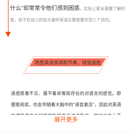
什么”却常常令他们感到困惑
。实际上家长需要了解的
是，孩子在幼儿阶段大量听英语主要是要达到三个目的。
熟悉英语音调和节奏，增强语感
语感是看不见、摸不着却客观存在的对语言的感觉
。即
便是阅读，也会伴随着大脑中的“语音激活”，因此对英语
韵律节奏的良好感觉能提高阅读流畅度，同时也能让英
展开更多
语写作顺畅、自然。