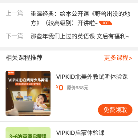
上一篇
重温经典：绘本公开课《野兽出没的地
4-12岁
让孩子在
听力敏感期（
）
自然而然地熟悉英语
方》（较高级别）开讲啦~
HOT
特有的语音语调和韵律节奏，不仅能令孩子讲一日纯
下一篇
那些年我们上过的英语课 文后有福利~
正、漂亮的英语，增强自信，而且能有效地提高孩子的
阅读能力和写作能力。
相关课程推荐
更多课程>
VIPKID北美外教试听体验课
获得“可理解性输入”，积累英语听说词汇
0
¥
原价688元
免费领取
人的大脑具有探索语言意义的本能需求。孩子学习语言
时不会去关注抽象的语法，而是自然而然地关注形象的
VIPKID启蒙体验课
语义。