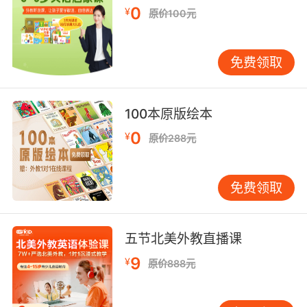
0
¥
原价100元
我们让孩子通过“听”感受英语语音语调和韵律节奏时，
免费领取
要有意识地通过肢体语言、情境、图片或视
频，让孩子感受和理解语义，获得
“
可理解性输
100本原版绘本
入
”
，逐步积累听说词汇。这些听说词汇，在孩子掌握了
0
¥
原价288元
自然拼读技能之后，就会转化为读写词汇。
免费领取
听辨单词中的单个音素，培养音素意识
五节北美外教直播课
9
¥
原价888元
很多家长会觉得“培养音素意识”听起来比较专业，有些望