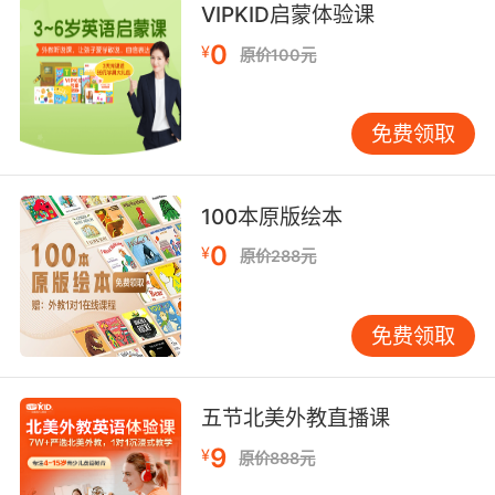
VIPKID启蒙体验课
model clothes 时装;
clothes-peg n. 晒衣绳上的衣夹;晒衣夹;
0
¥
原价100元
brand clothes 名牌服装;
clothes stand 衣帽架;
免费领取
night clothes n. 睡衣;
clothes louse [医] 体虱;
swaddling clothes n. 襁褓，襁褓期;褯;
100本原版绘本
clothes holders [医]衣架;
clothes dryer 干衣机;
0
¥
原价288元
plain-clothes adj. （警察）穿便衣的;
pressure clothes [医]加压服;
clothes moth n. 蠹虫，蠹鱼子，衣蛾;
免费领取
五节北美外教直播课
9
¥
原价888元