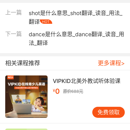
伸臂抱颈阻截;
clothespin n. 晒衣绳上夹衣服之夹子;
上一篇
shot是什么意思_shot翻译_读音_用法_
clothespress n. 衣橱;
翻译
HOT
nightclothes n. 睡衣;
smallclothes n. (18世纪穿的)紧身短裤;小件;小
下一篇
dance是什么意思_dance翻译_读音_用
衣裳;
法_翻译
underclothes n. 内衣;衬衣;内衣裤;
【clothes相关词条】
相关课程推荐
更多课程>
clothes tree n. 衣帽架，柱式衣帽架;衣架;
everyday clothes 便服;
VIPKID北美外教试听体验课
clothes-horse n. 晾衣架;
town clothes 外衣;
0
¥
原价688元
long clothes 襁褓，婴孩衣服;
plain clothes n. 便衣，便服，便衣警察;便装;
免费领取
clothes-line n. 晾衣绳;
clothes-pin n. 衣夹;晒衣夹;
fatigue clothes 工作服，工装;